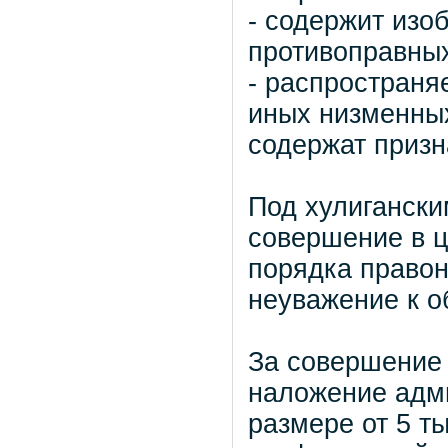
- содержит изо
противоправных
- распространя
иных низменных
содержат призн
Под хулиганск
совершение в 
порядка право
неуважение к о
За совершение
наложение адм
размере от 5 т