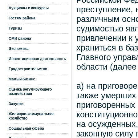
Российской Фе
преступление, 
Аукционы и конкурсы
различным осно
Гостям района
судимостью явл
Туризм
привлечении к 
СМИ района
храниться в ба
Экономика
Главного управ
Инвестиционная деятельность
области (далее
Градостроительство
Малый бизнес
а) на приговор
Оценка регулирующего
также умерших 
воздействия
приговоренных 
Закупки
конституционно
Жилищно-коммунальное
хозяйство
на осужденных,
Социальная сфера
законную силу 