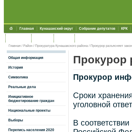
Главная
Кунашакский округ
Собрание депутатов
КРК
Обращения
Контакты
УЖКХСЭ
УИИЗО
Главная
/
Район
/
Прокуратура Кунашакского района
/ Прокурор разъясняет зако
Прокурор 
Общая информация
История
Прокурор инф
Символика
Реальные дела
Сроки хранени
Инициативное
бюджетирование граждан
уголовной отве
Национальные проекты
Выборы
В соответствии
Перепись населения 2020