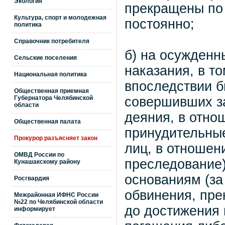
Экология
прекращены по
Культура, спорт и молодежная
постоянно;
политика
Справочник потребителя
б) на осужденн
Сельские поселения
наказания, в т
Национальная политика
впоследствии б
Общественная приемная
Губернатора Челябинской
совершивших з
области
деяния, в отно
Общественная палата
принудительные
Прокурор разъясняет закон
лиц, в отношен
ОМВД России по
преследование
Кунашакскому району
основаниям (за
Росгвардия
обвинения, пре
Межрайонная ИФНС России
№22 по Челябинской области
до достижения 
информирует