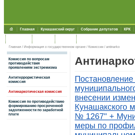
Главная
Кунашакский округ
Собрание депутатов
КРК
Обращения
Контакты
УЖКХСЭ
УИИЗО
Главная
/
Информация о государственном органе
/
Комиссии
/
antinarko
Антинарко
Комиссия по вопросам
противодействия
проявлениям экстремизма
Постановление
Антитеррористическая
комиссия
муниципального
Антинаркотическая комиссия
внесении изме
Комиссия по противодействию
Кунашакского м
формированию просроченной
задолженности по заработной
№ 1267"
+ Мун
плате
меры по профи