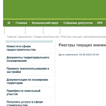
Главная
Кунашакский округ
Собрание депутатов
КРК
Обращения
Контакты
УЖКХСЭ
УИИЗО
Главная
/
Документы
/
Градостроительство
/
Реестры текущих значений выполня
Реестры текущих значе
Новости в сфере
градостроительства
Дата изменения: 18.08.2024 20:44
Документы территориального
планирования
Правила землепользования и
застройки
Документация по планировке
территории
Приобрести земельный
участок
Получить услугу в сфере
строительства