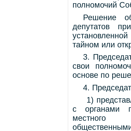
полномочий Соб
Решение о
депутатов пр
установленной
тайном или отк
3. Председа
свои полномо
основе по реше
4. Председа
1) предста
с органами г
местного са
общественн