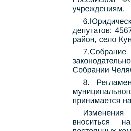
учреждениям.
6.Юридиче
депутатов: 456
район, село Ку
7.Собран
законодатель
Собрании Челяб
8. Регламе
муниципальн
принимается на
Изменения
вноситься н