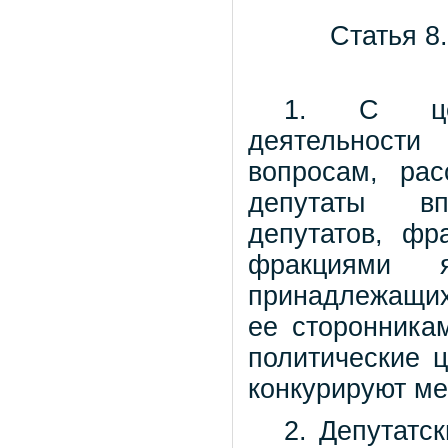
Статья 8
1. С цел
деятельност
вопросам, ра
депутаты вп
депутатов, фр
фракциями я
принадлежащих
ее сторонника
политические ц
конкурируют ме
2. Депутатс