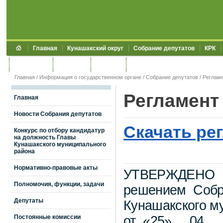
Главная
Кунашакский округ
Собрание депутатов
КРК
Обращения
Контакты
УЖКХСЭ
УИИЗО
Главная
/
Информация о государственном органе
/
Собрание депутатов
/
Реглам
Регламент
Главная
Новости Собрания депутатов
Скачать ре
Конкурс по отбору кандидатур
на должность Главы
Кунашакского муниципального
района
Нормативно-правовые акты
УТВЕРЖДЕНО
Полномочия, функции, задачи
решением Собр
Депутаты
Кунашакского м
Постоянные комиссии
от «25» __04__