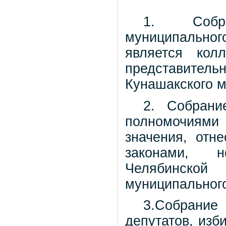
1. Собра
муниципального
является кол
представитель
Кунашакского м
2. Собрани
полномочиям
значения, отн
законами, н
Челябинско
муниципального
3.Собрание
депутатов, из