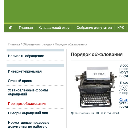
Главная
Кунашакский округ
Собрание депутатов
КРК
Главная
/
Обращения граждан
/
Порядок обжалования
Порядок обжалования
Написать обращение
В со
реше
Интернет-приемная
могу
госу
Личный прием
В со
неде
либо
Установленные формы
и но
обращений
Стат
уста
Порядок обжалования
госу
Обзоры обращений лиц
Дата изменения: 18.08.2024 20:44
Нормативные правовые
документы по работе с