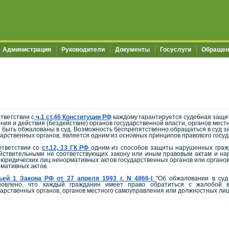
Администрация
Руководители
Документы
Госуслуги
Обращен
ответствии с
ч.1 ст.46 Конституции РФ
каждому гарантируется судебная защита
ния и действия (бездействие) органов государственной власти, органов ме
т быть обжалованы в суд. Возможность беспрепятственно обращаться в суд 
дарственных органов, является одним из основных принципов правового госуд
ответствии со
ст.12, 13 ГК РФ
одним из способов защиты нарушенных гражд
йствительными не соответствующих закону или иным правовым актам и н
 юридических лиц ненормативных актов государственных органов или органов
рмативных актов.
ьей 1 Закона РФ от 27 апреля 1993 г. N 4866-I
"Об обжаловании в суд
новлено, что каждый гражданин имеет право обратиться с жалобой в
дарственных органов, органов местного самоуправления или должностных лиц