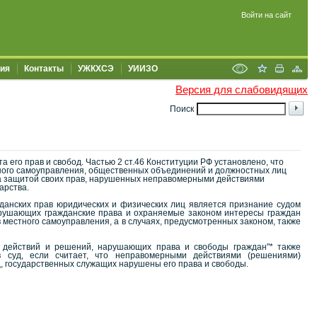
Войти на сайт
ия
Контакты
УЖКХСЭ
УИИЗО
Версия для слабовидящих
Поиск
 его прав и свобод. Частью 2 ст.46 Конституции РФ установлено, что
стного самоуправления, общественных объединений и должностных лиц
за защитой своих прав, нарушенных неправомерными действиями
арства.
анских прав юридических и физических лиц является признание судом
арушающих гражданские права и охраняемые законом интересы граждан
 местного самоуправления, а в случаях, предусмотренных законом, также
 действий и решений, нарушающих права и свободы граждан"* также
 суд, если считает, что неправомерными действиями (решениями)
, государственных служащих нарушены его права и свободы.