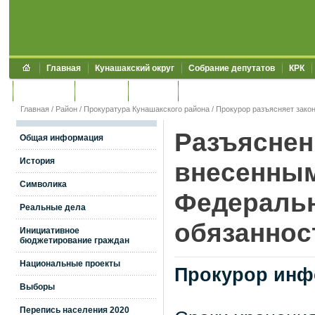
Главная
Кунашакский округ
Собрание депутатов
КРК
Обращения
Контакты
УЖКХСЭ
УИИЗО
Главная
/
Район
/
Прокуратура Кунашакского района
/
Прокурор разъясняет зако
Разъяснен
Общая информация
История
внесенным
Символика
Федеральн
Реальные дела
обязаннос
Инициативное
бюджетирование граждан
Национальные проекты
Прокурор инф
Выборы
Перепись населения 2020