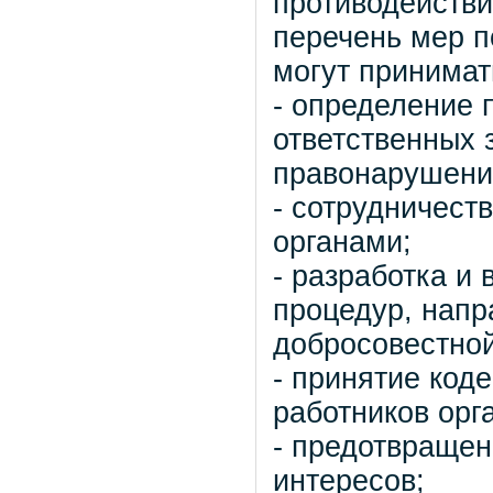
противодейств
перечень мер п
могут принимат
- определение 
ответственных 
правонарушени
- сотрудничест
органами;
- разработка и 
процедур, напр
добросовестной
- принятие код
работников орг
- предотвращен
интересов;