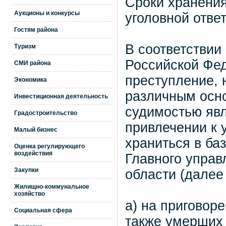
Сроки хранени
Аукционы и конкурсы
уголовной отве
Гостям района
В соответствии
Туризм
Российской Фе
СМИ района
преступление, 
Экономика
различным осно
Инвестиционная деятельность
судимостью явл
Градостроительство
привлечении к 
Малый бизнес
храниться в ба
Оценка регулирующего
воздействия
Главного управ
Закупки
области (далее
Жилищно-коммунальное
хозяйство
а) на приговор
Социальная сфера
также умерших 