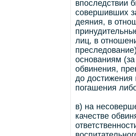
впоследствии б
совершивших з
деяния, в отно
принудительные
лиц, в отношен
преследование
основаниям (за
обвинения, пре
до достижения 
погашения либо
в) на несоверш
качестве обвин
ответственност
воспитательного