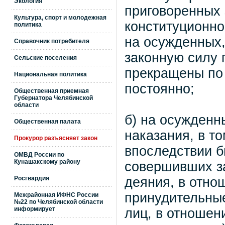
Экология
приговоренных 
Культура, спорт и молодежная
конституционно
политика
на осужденных,
Справочник потребителя
законную силу 
Сельские поселения
прекращены по
Национальная политика
постоянно;
Общественная приемная
Губернатора Челябинской
области
б) на осужденн
Общественная палата
наказания, в т
Прокурор разъясняет закон
впоследствии б
ОМВД России по
Кунашакскому району
совершивших з
Росгвардия
деяния, в отно
принудительные
Межрайонная ИФНС России
№22 по Челябинской области
информирует
лиц, в отношен