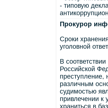
- типовую декл
антикоррупцион
Прокурор инф
Сроки хранени
уголовной отве
В соответствии
Российской Фе
преступление, 
различным осно
судимостью явл
привлечении к 
храниться в ба