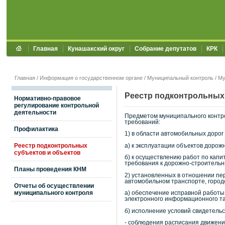
Главная
Кунашакский округ
Собрание депутатов
КРК
Главная
/
Информация о государственном органе
/
Муниципальный контроль
/
Му
Реестр подконтрольных
Нормативно-правовое
регулирование контрольной
деятельности
Предметом муниципального контро
требований:
Профилактика
1) в области автомобильных доро
Реестр подконтрольных
а) к эксплуатации объектов дорож
субъектов и объектов
б) к осуществлению работ по кап
требования к дорожно-строительн
Планы проведения КНМ
2) установленных в отношении пе
автомобильном транспорте, город
Отчеты об осуществлении
муниципального контроля
а) обеспечение исправной работы
электронного информационного та
б) исполнение условий свидетель
- соблюдения расписания движени