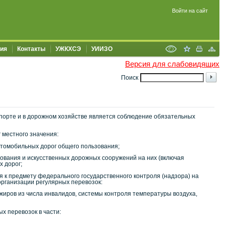
Войти на сайт
ия
Контакты
УЖКХСЭ
УИИЗО
Версия для слабовидящих
Поиск
порте и в дорожном хозяйстве является соблюдение обязательных
 местного значения:
автомобильных дорог общего пользования;
зования и искусственных дорожных сооружений на них (включая
 дорог;
 к предмету федерального государственного контроля (надзора) на
организации регулярных перевозок:
жиров из числа инвалидов, системы контроля температуры воздуха,
х перевозок в части: