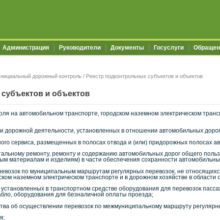
Администрация
Руководители
Документы
Госуслуги
Обращен
нициальный дорожный контроль
/
Реестр подконтрольных субъектов и объектов
 субъектов и объектов
ля на автомобильном транспорте, городском наземном электрическом транс
г и дорожной деятельности, установленных в отношении автомобильных дорог
ного сервиса, размещенных в полосах отвода и (или) придорожных полосах 
итальному ремонту, ремонту и содержанию автомобильных дорог общего поль
ым материалам и изделиям) в части обеспечения сохранности автомобильных
ревозок по муниципальным маршрутам регулярных перевозок, не относящихся
ском наземном электрическом транспорте и в дорожном хозяйстве в области 
 установленных в транспортном средстве оборудования для перевозок пасса
бло, оборудования для безналичной оплаты проезда;
ства об осуществлении перевозок по межмуниципальному маршруту регулярны
я;