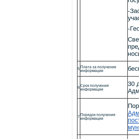
гос
-За
уча
-Ге
Све
пре
нос
Плата за получение
бес
5
информации
30 
Срок получения
6
информации
Адм
Пор
Адм
Порядок получения
7
информации
пос
мун