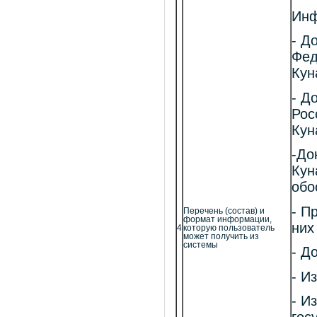
Инф
- Д
Фед
Кун
- Д
Рос
Кун
-До
Кун
обо
- П
Перечень (состав) и
формат информации,
них
4
которую пользователь
может получить из
системы
- Д
- И
- И