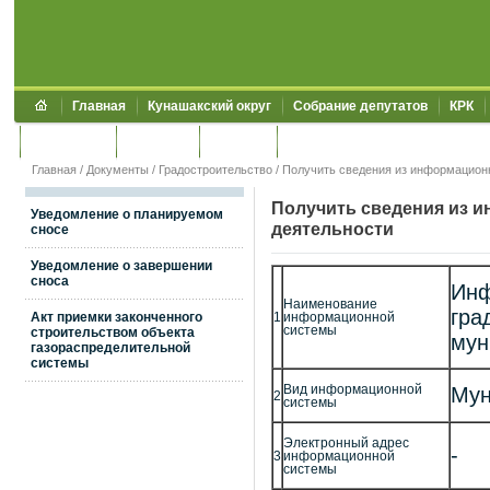
Главная
Кунашакский округ
Собрание депутатов
КРК
Обращения
Контакты
УЖКХСЭ
УИИЗО
Главная
/
Документы
/
Градостроительство
/
Получить сведения из информацион
Получить сведения из 
Уведомление о планируемом
деятельности
сносе
Уведомление о завершении
сноса
Инф
Наименование
гра
Акт приемки законченного
1
информационной
системы
строительством объекта
мун
газораспределительной
системы
Вид информационной
Мун
2
системы
Электронный адрес
-
3
информационной
системы