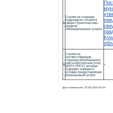
Пос
мун
утв
Ссылка на страницу
пре
подраздела «Услуги в
8
сфере строительства»
све
раздела
«Муниципальные услуги»
гра
Кун
обл
Ссылка на
соответствующую
страницу регионального
сайта или портала услуг
-
9
(ЕПГУ, РПГУ), которая
содержит порядок и
условия предоставления
региональной услуги
Дата изменения: 18.08.2024 20:44