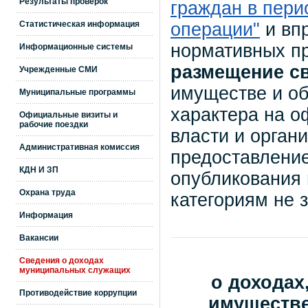
Результаты проверок
граждан в пери
Статистическая информация
операции"
и вп
нормативных п
Информационные системы
размещение с
Учрежденные СМИ
имуществе и об
Муниципальные программы
характера на о
Официальные визиты и
рабочие поездки
власти и органи
Административная комиссия
предоставлени
КДН И ЗП
опубликования
Охрана труда
категориям не 
Информация
Вакансии
Сведения о доходах
муниципальных служащих
о доходах
Противодействие коррупции
имуществе