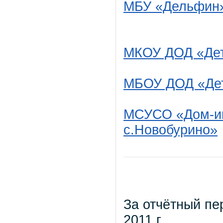
МБУ «Дельфин
МКОУ ДОД «Дет
МБОУ ДОД «Детс
МСУСО «Дом-ин
с.Новобурино»
За отчётный пер
2011 г.