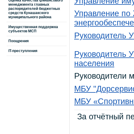
Управление им
Оценка качества финансового
менеджмента главных
распорядителей бюджетных
Управление по 
средств Кунашакского
муниципального района
энергообеспеч
Имущественная поддержка
субъектов МСП
Руководитель 
Поощрения
IT-преступления
Руководитель 
населения
Руководители 
МБУ "Дорсерви
МБУ «Спортивн
За отчётный пе