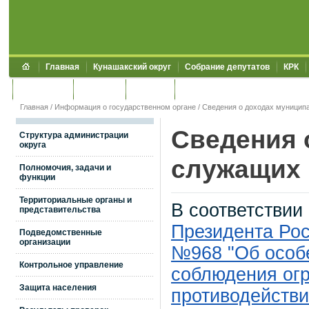
Главная
Кунашакский округ
Собрание депутатов
КРК
Обращения
Контакты
УЖКХСЭ
УИИЗО
Главная
/
Информация о государственном органе
/
Сведения о доходах муницип
Сведения 
Структура администрации
округа
служащих
Полномочия, задачи и
функции
Территориальные органы и
В соответствии
представительства
Президента Рос
Подведомственные
организации
№968 "Об особе
Контрольное управление
соблюдения огр
Защита населения
противодействи