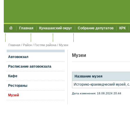
Главная
Кунашакский округ
Собрание депутатов
КРК
Обращения
Контакты
УЖКХСЭ
УИИЗО
Главная
/
Район
/
Гостям района
/
Музеи
Музеи
Автовокзал
Расписание автовокзала
Кафе
Название музея
Историко-краеведческий музей, с.
Рестораны
Дата изменения: 18.08.2024 20:44
Музей