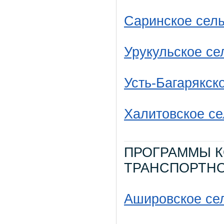
Саринское сель
Урукульское се
Усть-Багарякск
Халитовское се
ПРОГРАММЫ К
ТРАНСПОРТНО
Ашировское се