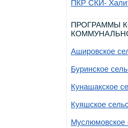
ПКР СКИ- Хали
ПРОГРАММЫ К
КОММУНАЛЬН
Ашировское се
Буринское сель
Кунашакское с
Куяшское сель
Муслюмовское 