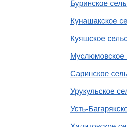
Буринское сель
Кунашакское с
Куяшское сель
Муслюмовское 
Саринское сель
Урукульское се
Усть-Багарякск
Халитовское се