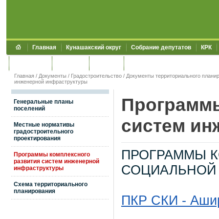
Главная
Кунашакский округ
Собрание депутатов
КРК
Обращения
Контакты
УЖКХСЭ
УИИЗО
Главная
/
Документы
/
Градостроительство
/
Документы территориального плани
инженерной инфраструктуры
Программы
Генеральные планы
поселений
систем ин
Местные нормативы
градостроительного
проектирования
ПРОГРАММЫ К
Программы комплексного
развития систем инженерной
СОЦИАЛЬНОЙ
инфраструктуры
Схема территориального
планирования
ПКР СКИ - Аши