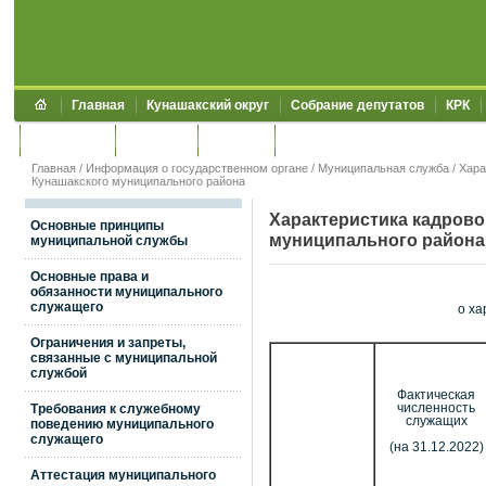
Главная
Кунашакский округ
Собрание депутатов
КРК
Обращения
Контакты
УЖКХСЭ
УИИЗО
Главная
/
Информация о государственном органе
/
Муниципальная служба
/
Хара
Кунашакского муниципального района
Характеристика кадров
Основные принципы
муниципального района
муниципальной службы
Основные права и
обязанности муниципального
служащего
о ха
Ограничения и запреты,
связанные с муниципальной
службой
Фактическая
Требования к служебному
численность
служащих
поведению муниципального
служащего
(на 31.12.2022)
Аттестация муниципального