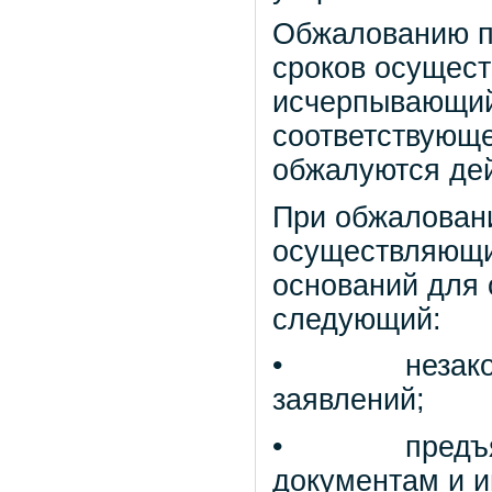
Обжалованию п
сроков осущест
исчерпывающий
соответствующе
обжалуются дей
При обжаловани
осуществляющи
оснований для
следующий:
• незаконный
заявлений;
• предъявлен
документам и 