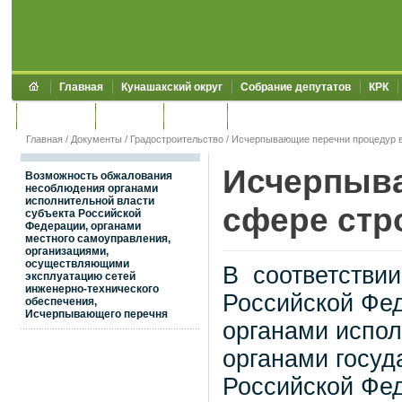
Главная
Кунашакский округ
Собрание депутатов
КРК
Обращения
Контакты
УЖКХСЭ
УИИЗО
Главная
/
Документы
/
Градостроительство
/
Исчерпывающие перечни процедур в
Исчерпыва
Возможность обжалования
несоблюдения органами
исполнительной власти
сфере стр
субъекта Российской
Федерации, органами
местного самоуправления,
организациями,
осуществляющими
В соответствии
эксплуатацию сетей
инженерно-технического
Российской Фе
обеспечения,
Исчерпывающего перечня
органами испол
органами госуд
Российской Фед