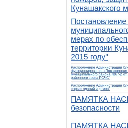
Кунашакского м
Постановление
муниципального
мерах по обесп
территории Кун
2015 году"
Распоряжение Администрации Куна
функционирования «Повышенная г
муниципального района №67-р от 
районного звена РСЧС"
Распоряжение Администрации Куна
с крыш зданий и домов"
ПАМЯТКА НАСЕ
безопасности
ПАМЯТКА НАСЕ