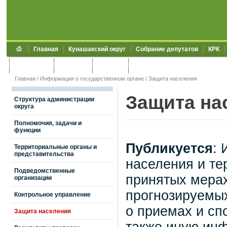
Главная
Кунашакский округ
Собрание депутатов
КРК
Обращения
Контакты
УЖКХСЭ
УИИЗО
Главная
/
Информация о государственном органе
/
Защита населения
Защита на
Структура администрации
округа
Полномочия, задачи и
функции
Публикуется
:
Территориальные органы и
представительства
населения и те
Подведомственные
принятых мерах
организации
прогнозируемых
Контрольное управление
о приемах и сп
Защита населения