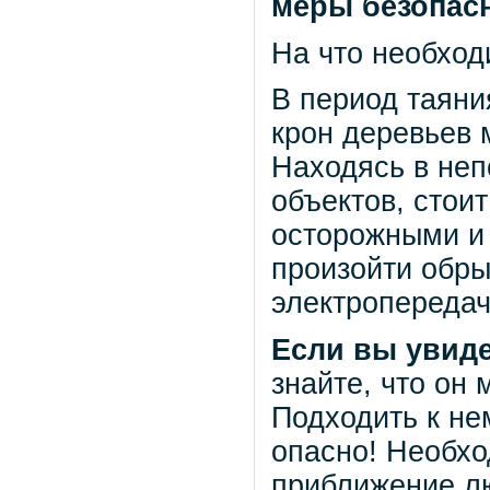
меры безопас
На что необхо
В период таяни
крон деревьев 
Находясь в неп
объектов, стои
осторожными и 
произойти обры
электропередач
Если вы увид
знайте, что он
Подходить к не
опасно! Необх
приближение лю