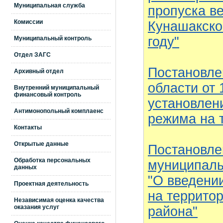
Муниципальная служба
пропуска в
Комиссии
Кунашакско
году"
Муниципальный контроль
Отдел ЗАГС
Постановле
Архивный отдел
области от 
Внутренний муниципальный
финансовый контроль
установлен
Антимонопольный комплаенс
режима на 
Контакты
Открытые данные
Постановле
Обработка персональных
муниципальн
данных
"О введени
Проектная деятельность
на террито
Независимая оценка качества
оказания услуг
района"