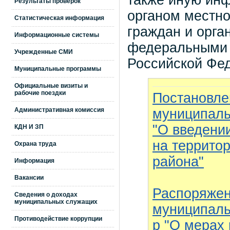
также иную ин
Результаты проверок
органом местно
Статистическая информация
граждан и орга
Информационные системы
федеральными 
Учрежденные СМИ
Российской Фе
Муниципальные программы
Официальные визиты и
рабочие поездки
Постановле
муниципальн
Административная комиссия
"О введени
КДН И ЗП
на террито
Охрана труда
района"
Информация
Вакансии
Распоряжен
Сведения о доходах
муниципальных служащих
муниципальн
Противодействие коррупции
р "О мерах