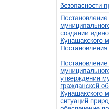
безопасности п
Постановление
муниципального
создании един
Кунашакского м
Постановления 
Постановление
муниципального
утверждении м
гражданской об
Кунашакского м
ситуаций приро
обеспечение по