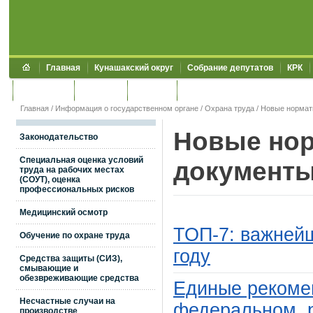
Главная
Кунашакский округ
Собрание депутатов
КРК
Обращения
Контакты
УЖКХСЭ
УИИЗО
Главная
/
Информация о государственном органе
/
Охрана труда
/
Новые нормат
Новые но
Законодательство
Специальная оценка условий
документ
труда на рабочих местах
(СОУТ), оценка
профессиональных рисков
Медицинский осмотр
ТОП-7: важнейш
Обучение по охране труда
году
Средства защиты (СИЗ),
смывающие и
обезвреживающие средства
Единые рекоме
Несчастные случаи на
федеральном, 
производстве