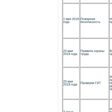
1 мая 2018
Пожарная
Н
года
безопасность
п
20 мая
Правила охраны
В
2018 года
труда
о
Р
п
20 мая
Проверки ГИТ
п
2018 года
д
о
Н