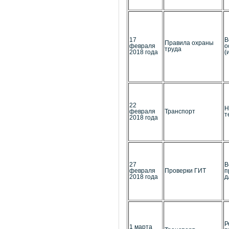
17
В
Правила охраны
февраля
о
труда
2018 года
(
22
Н
февраля
Транспорт
т
2018 года
27
В
февраля
Проверки ГИТ
п
2018 года
д
Р
1 марта