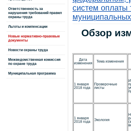
систем оплаты 
Ответственность за
нарушения требований правил
муниципальных 
охраны труда
Льготы и компенсации
Обзор из
Новые нормативно-правовые
документы
Новости охраны труда
Межведомственная комиссия
Дата
Тема изменения
изменения
по охране труда
Муниципальная программа
И
1 января
Проверочные
п
2018 года
листы
у
п
Н
1 января
р
Экология
2018 года
(
в