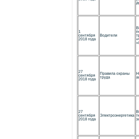
д
В
1
п
сентября
Водители
т
2018 года
«
«
27
Правила охраны
Н
сентября
труда
а
2018 года
27
В
сентября
Электроэнергетика
т
2018 года
э