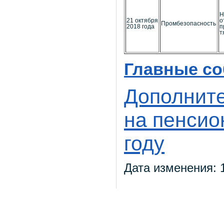
Н
21 октября
о
Промбезопасность
2018 года
п
т
Главные со
Дополните
на пенсио
году
Дата изменения: 1