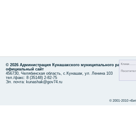
Клики
© 2026 Администрация Кунашакского муниципального района,
официальный сайт
Посетите
456730, Челябинская область, с.Кунашак, ул. Ленина 103
тел./факс: 8 (35148) 2-82-75
Эл. почта: kunashak@gov74.ru
© 2001-2010 «Би