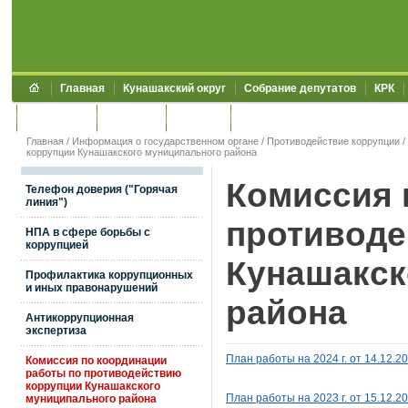
Главная
Кунашакский округ
Собрание депутатов
КРК
Обращения
Контакты
УЖКХСЭ
УИИЗО
Главная
/
Информация о государственном органе
/
Противодействие коррупции
/
коррупции Кунашакского муниципального района
Комиссия 
Телефон доверия ("Горячая
линия")
противоде
НПА в сфере борьбы с
коррупцией
Кунашакск
Профилактика коррупционных
и иных правонарушений
района
Антикоррупционная
экспертиза
План работы на 2024
г. от 14
.12.2
Комиссия по координации
работы по противодействию
коррупции Кунашакского
муниципального района
План работы на 2023
г. от 15
.12.2