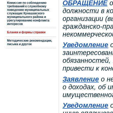
ОБРАЩЕНИЕ
Комиссия по соблюдению
требований к служебному
должности в к
поведению муниципальных
служащих Кунашакского
организации (
муниципального района и
урегулированию конфликта
интересов
гражданско-пра
некоммерческо
Бланки и формы справки
Методические рекомендации,
Уведомление
о
письма и другое
заинтересован
обязанностей,
привести к ко
Заявление
о н
о доходах, об
имущественно
Уведомление
о