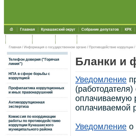
Главная
Кунашакский округ
Собрание депутатов
КРК
Обращения
Контакты
УЖКХСЭ
УИИЗО
Главная
/
Информация о государственном органе
/
Противодействие коррупции
/
Бланки и 
Телефон доверия ("Горячая
линия")
НПА в сфере борьбы с
Уведомление
пр
коррупцией
(работодателя)
Профилактика коррупционных
и иных правонарушений
оплачиваемую р
Антикоррупционная
оплачиваемой 
экспертиза
Комиссия по координации
работы по противодействию
Уведомление
о 
коррупции Кунашакского
муниципального района