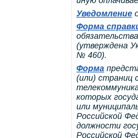
иную оплачива
Уведомление
о
Форма справк
обязательства
(утверждена Ук
№ 460).
Форма
предста
(или) страниц
телекоммуника
которых госуд
или муниципал
Российской Фе
должности гос
Российской Фе