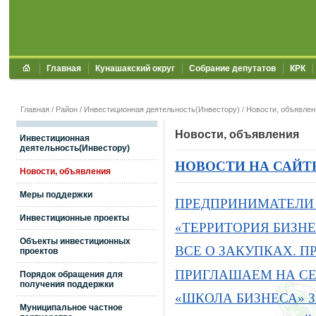
Главная
Кунашакский округ
Собрание депутатов
КРК
Главная
/
Район
/
Инвестиционная деятельность(Инвестору)
/
Новости, объявлен
Новости, объявления
Инвестиционная
деятельность(Инвестору)
НОВОСТИ НА САЙТ
Новости, объявления
Меры поддержки
ПРЕДПРИНИМАТЕЛИ 
Инвестиционные проекты
«ТЕРРИТОРИЯ БИЗН
Объекты инвестиционных
ВСЕ О ЗАКУПКАХ. 
проектов
ПРИГЛАШАЕМ НА СЕ
Порядок обращения для
получения поддержки
«ШКОЛА БИЗНЕСА»
Муниципальное частное