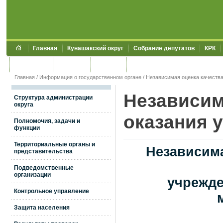
Главная
Кунашакский округ
Собрание депутатов
КРК
Обращения
Контакты
УЖКХСЭ
УИИЗО
Главная
/
Информация о государственном органе
/
Независимая оценка качества
Независим
Структура администрации
округа
оказания у
Полномочия, задачи и
функции
Территориальные органы и
Независима
представительства
Подведомственные
организации
учрежде
Контрольное управление
Защита населения