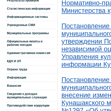
Результаты проверок
Нормативно-пр
Статистическая информация
Министерства к
Информационные системы
Постановление
Учрежденные СМИ
муниципального
Муниципальные программы
утверждении П
Официальные визиты и
рабочие поездки
независимой оц
Административная комиссия
Управления кул
КДН И ЗП
информации Ку
Охрана труда
Информация
Постановление
муниципального
Вакансии
внесение изме
Сведения о доходах
муниципальных служащих
Кунашакского м
Противодействие коррупции
№1297 «Об утв