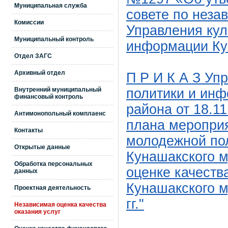
Муниципальная служба
совете по неза
Комиссии
Управления кул
Муниципальный контроль
информации Ку
Отдел ЗАГС
Архивный отдел
П Р И К А З Уп
Внутренний муниципальный
политики и ин
финансовый контроль
района от 18.1
Антимонопольный комплаенс
плана мероприя
Контакты
молодежной по
Открытые данные
Кунашакского м
Обработка персональных
оценке качеств
данных
Кунашакского м
Проектная деятельность
гг."
Независимая оценка качества
оказания услуг