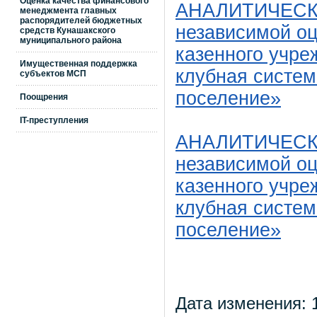
Оценка качества финансового
АНАЛИТИЧЕСКИ
менеджмента главных
распорядителей бюджетных
независимой оц
средств Кунашакского
муниципального района
казенного учре
Имущественная поддержка
клубная систем
субъектов МСП
поселение»
Поощрения
IT-преступления
АНАЛИТИЧЕСКИ
независимой оц
казенного учре
клубная систе
поселение»
Дата изменения: 1