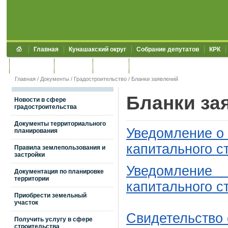
Главная
Кунашакский округ
Собрание депутатов
КРК
Обращения
Контакты
УЖКХСЭ
УИИЗО
Главная
/
Документы
/
Градостроительство
/
Бланки заявлений
Бланки за
Новости в сфере
градостроительства
Документы территориального
Уведомление о
планирования
капитального с
Правила землепользования и
застройки
Уведомление о
Документация по планировке
территории
капитального с
Приобрести земельный
участок
Свидетельство 
Получить услугу в сфере
строительства