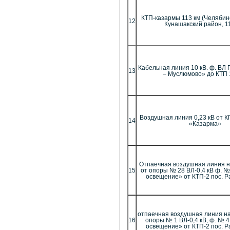
КТП-казармы 113 км (Челябин
12
Кунашакский район, 11
Кабельная линия 10 кВ. ф. ВЛ
13
– Муслюмово» до КТП 
Воздушная линия 0,23 кВ от КП
14
«Казарма»
Отпаечная воздушная линия 
15
от опоры № 28 ВЛ-0,4 кВ ф. 
освещение» от КТП-2 пос. Р
отпаечная воздушная линия на
16
опоры № 1 ВЛ-0,4 кВ, ф. № 
освещение» от КТП-2 пос. Р