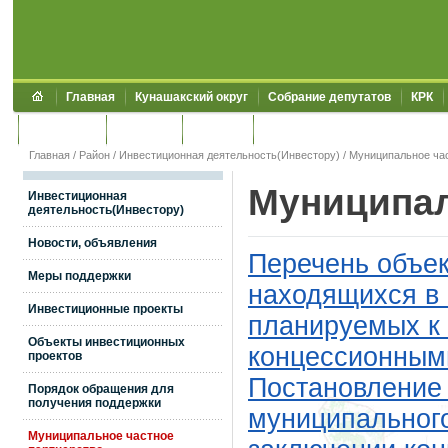
Главная
Кунашакский округ
Собрание депутатов
КРК
Обращения
Контакты
УЖКХСЭ
УИИЗО
Главная
/
Район
/
Инвестиционная деятельность(Инвестору)
/
Муниципальное час
Муниципал
Инвестиционная
деятельность(Инвестору)
Новости, объявления
Перечень объе
Меры поддержки
находящихся в 
Инвестиционные проекты
планируемых к 
Объекты инвестиционных
концессионными
проектов
Постановление
Порядок обращения для
получения поддержки
муниципального
Муниципальное частное