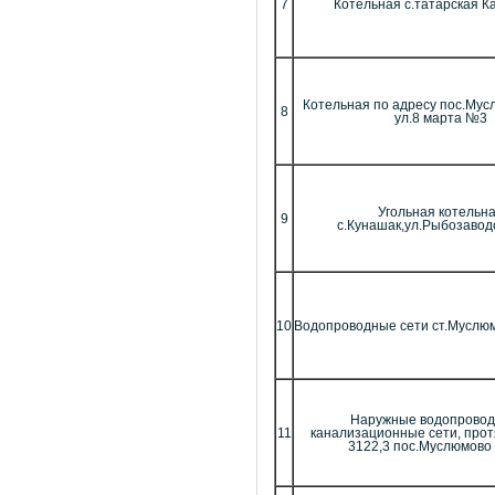
7
Котельная с.татарская К
Котельная по адресу пос.Мусл
8
ул.8 марта №3
Угольная котельн
9
с.Кунашак,ул.Рыбозавод
10
Водопроводные сети ст.Муслюм
Наружные водопровод
11
канализационные сети, про
3122,3 пос.Муслюмово ж