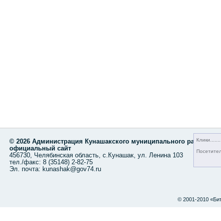
Клики
© 2026 Администрация Кунашакского муниципального района,
официальный сайт
Посетите
456730, Челябинская область, с.Кунашак, ул. Ленина 103
тел./факс: 8 (35148) 2-82-75
Эл. почта: kunashak@gov74.ru
© 2001-2010 «Би