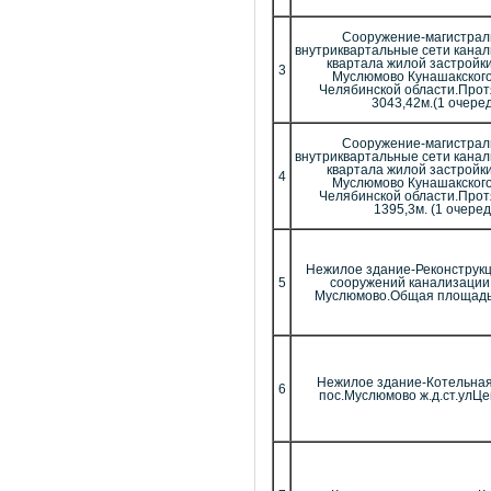
Сооружение-магистрал
внутриквартальные сети канал
квартала жилой застройк
3
Муслюмово Кунашакског
Челябинской области.Про
3043,42м.(1 очеред
Сооружение-магистрал
внутриквартальные сети канал
квартала жилой застройк
4
Муслюмово Кунашакског
Челябинской области.Про
1395,3м. (1 очеред
Нежилое здание-Реконструкц
5
сооружений канализации
Муслюмово.Общая площадь:8
Нежилое здание-Котельная
6
пос.Муслюмово ж.д.ст.улЦ