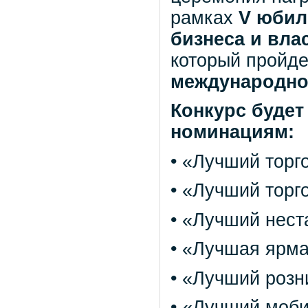
рамках
V
юбиле
бизнеса и вла
который пройде
международно
Конкурс буде
номинациям:
• «Лучший торг
• «Лучший торг
• «Лучший нест
• «Лучшая ярм
• «Лучший роз
• «Лучший моби