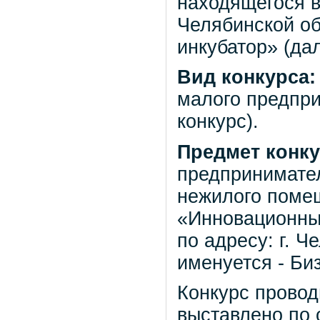
находящегося 
Челябинской о
инкубатор» (да
Вид конкурса:
малого предпри
конкурс).
Предмет конк
предпринимател
нежилого поме
«Инновационный
по адресу: г. Ч
именуется - Биз
Конкурс проводи
выставлено по