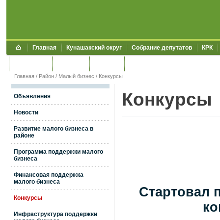
Главная
Кунашакский округ
Собрание депутатов
КРК
Обращения
Контакты
УЖКХСЭ
УИИЗО
Главная
/
Район
/
Малый бизнес
/
Конкурсы
Конкурсы
Объявления
Новости
Развитие малого бизнеса в
районе
Программа поддержки малого
бизнеса
Финансовая поддержка
малого бизнеса
Стартовал 
Конкурсы
ко
Инфраструктура поддержки