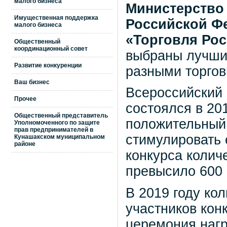
малого бизнеса
Министерство
Имущественная поддержка
Российской Ф
малого бизнеса
«Торговля Рос
Общественный
координационный совет
выбраны лучши
Развитие конкуренции
разными торго
Ваш бизнес
Всероссийский 
Прочее
состоялся в 201
Общественный представитель
положительный 
Уполномоченного по защите
прав предпринимателей в
стимулировать 
Кунашакском муниципальном
районе
конкурса количе
превысило 600 
В 2019 году ко
участников кон
церемония нагр