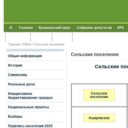
Главная
Кунашакский округ
Собрание депутатов
КРК
Обращения
Контакты
УЖКХСЭ
УИИЗО
Главная
/
Район
/
Сельские поселения
Сельские поселения
Общая информация
История
Сельские по
Символика
Реальные дела
Инициативное
Сельское
поселение
бюджетирование граждан
Национальные проекты
Выборы
Ашировское
Перепись населения 2020