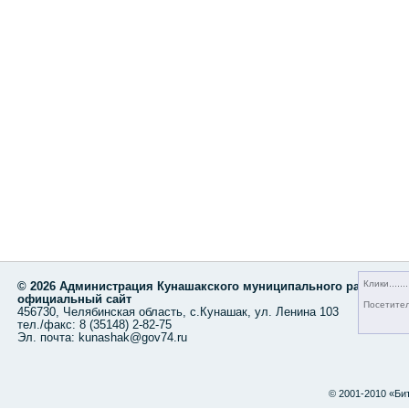
Клики
© 2026 Администрация Кунашакского муниципального района,
официальный сайт
Посетите
456730, Челябинская область, с.Кунашак, ул. Ленина 103
тел./факс: 8 (35148) 2-82-75
Эл. почта: kunashak@gov74.ru
© 2001-2010 «Би