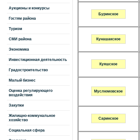
Аукционы и конкурсы
Буринское
Гостям района
Туризм
СМИ района
Кунашакское
Экономика
Инвестиционная деятельность
Куяшское
Градостроительство
Малый бизнес
Оценка регулирующего
Муслюмовское
воздействия
Закупки
Жилищно-коммунальное
Саринское
хозяйство
Социальная сфера