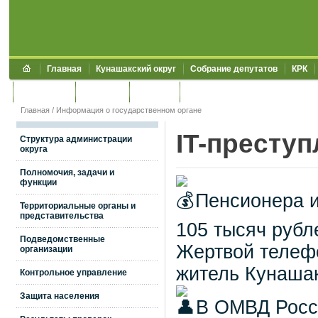
Главная
Кунашакский округ
Собрание депутатов
КРК
Обращения
Контакты
УЖКХСЭ
УИИЗО
Главная
/
Информация о государственном органе
IT-престу
Структура администрации
округа
Полномочия, задачи и
функции
Пенсионера и
Территориальные органы и
представительства
105 тысяч рубл
Подведомственные
Жертвой телеф
организации
житель Кунашак
Контрольное управление
Защита населения
В ОМВД Росс