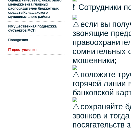
Оценка качества финансового
менеджмента главных
Сотрудники п
распорядителей бюджетных
средств Кунашакского
муниципального района
если вы полу
Имущественная поддержка
субъектов МСП
звонящие пред
Поощрения
правоохранител
сомнительных о
IT-преступления
мошенники;
положите тру
горячей линии 
банковской кар
сохраняйте б
звонков и тогд
посягательств 