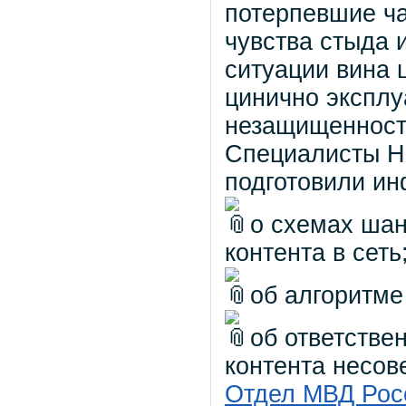
потерпевшие ч
чувства стыда 
ситуации вина 
цинично эксплу
незащищенность
Специалисты Н
подготовили ин
о схемах шан
контента в сеть
об алгоритме
об ответстве
контента несов
Отдел МВД Рос