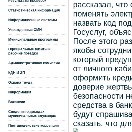
Результаты проверок
рассказал, что
Статистическая информация
поменять элект
Информационные системы
назвать код по
Учрежденные СМИ
Госуслуг, объяс
После этого ра
Муниципальные программы
якобы сотрудни
Официальные визиты и
рабочие поездки
который предуп
Административная комиссия
от личного каб
КДН И ЗП
оформить креди
Охрана труда
доверие жертвы
Информация
безопасности 
Вакансии
средства в банк
Сведения о доходах
будут спрашива
муниципальных служащих
сказать, что д
Противодействие коррупции