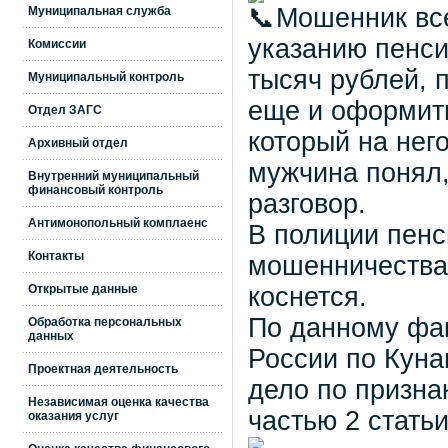
Мошенник все
Муниципальная служба
указанию пенси
Комиссии
тысяч рублей, 
Муниципальный контроль
еще и оформить
Отдел ЗАГС
который на нег
Архивный отдел
мужчина понял,
Внутренний муниципальный
финансовый контроль
разговор.
Антимонопольный комплаенс
В полиции пенс
Контакты
мошенничествах
Открытые данные
коснется.
По данному фа
Обработка персональных
данных
России по Куна
Проектная деятельность
дело по призна
Независимая оценка качества
частью 2 стать
оказания услуг