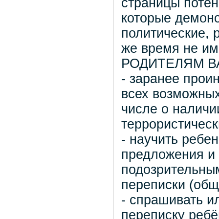
страницы потен
которые демонс
политические, 
же время не им
РОДИТЕЛЯМ В
- заранее прои
всех возможных
числе о наличи
террористическ
- научить ребе
предложения и 
подозрительным
переписки (общ
- спрашивать и
переписку ребё