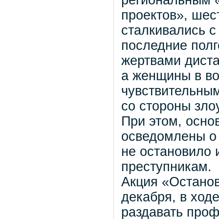
региональным 
проектов», шес
сталкивались 
последние пол
жертвами дист
а женщины в во
чувствительны
со стороны зл
При этом, осно
осведомлены о
не остановило 
преступникам.
Акция «Остано
декабря, в ход
раздавать проф