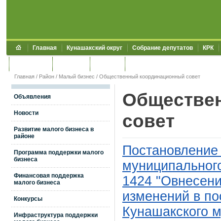
Главная
Кунашакский округ
Собрание депутатов
КРК
Обращения
Контакты
УЖКХСЭ
УИИЗО
Главная
/
Район
/
Малый бизнес
/
Общественный координационный совет
Обществе
Объявления
Новости
совет
Развитие малого бизнеса в
районе
Постановление
Программа поддержки малого
бизнеса
муниципального
Финансовая поддержка
1424 "Овнесен
малого бизнеса
изменений в п
Конкурсы
Кунашакского м
Инфраструктура поддержки