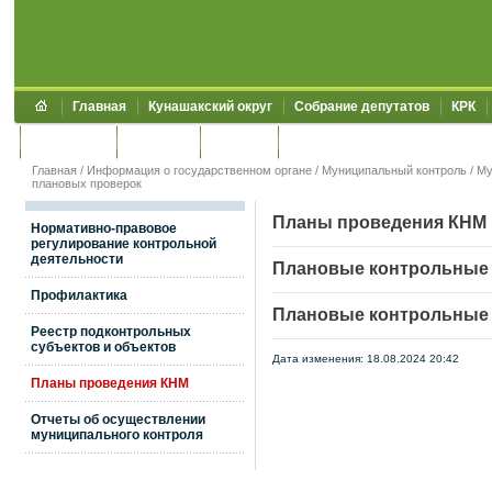
Главная
Кунашакский округ
Собрание депутатов
КРК
Обращения
Контакты
УЖКХСЭ
УИИЗО
Главная
/
Информация о государственном органе
/
Муниципальный контроль
/
Му
плановых проверок
Планы проведения КНМ
Нормативно-правовое
регулирование контрольной
деятельности
Плановые контрольные 
Профилактика
Плановые контрольные 
Реестр подконтрольных
субъектов и объектов
Дата изменения: 18.08.2024 20:42
Планы проведения КНМ
Отчеты об осуществлении
муниципального контроля