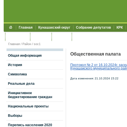
Главная
Кунашакский округ
Собрание депутатов
КРК
Обращения
Контакты
УЖКХСЭ
УИИЗО
Главная
/
Район
/
soc1
Общественная палата
Общая информация
История
Протокол № 2 от 16.10.2024г. зас
Кунашакского муниципального ра
Символика
Дата изменения: 21.10.2024 15:22
Реальные дела
Инициативное
бюджетирование граждан
Национальные проекты
Выборы
Перепись населения 2020