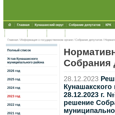
Главная
Кунашакский округ
Собрание депутатов
КРК
Обращения
Контакты
УЖКХСЭ
УИИЗО
Главная
/
Информация о государственном органе
/
Собрание депутатов
/
Нормат
Нормативн
Полный список
Устав Кунашакского
Собрания 
муниципального района
2026 год
28.12.2023
Реш
2025 год
Кунашакского 
2024 год
28.12.2023 г. 
2023 год
решение Собр
2022 год
муниципальног
2021 год