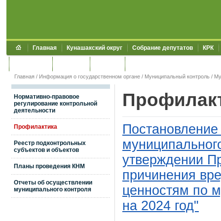
Главная
Кунашакский округ
Собрание депутатов
КРК
Обращения
Контакты
УЖКХСЭ
УИИЗО
Главная
/
Информация о государственном органе
/
Муниципальный контроль
/
Му
Профилак
Нормативно-правовое
регулирование контрольной
деятельности
Постановление
Профилактика
муниципального
Реестр подконтрольных
субъектов и объектов
утверждении П
Планы проведения КНМ
причинения вр
Отчеты об осуществлении
ценностям по 
муниципального контроля
на 2024 год"