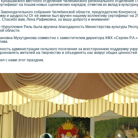
я Кунашакского местного отделения Челябинского регионального отделени
ертификат на пошив новых сценических нарядов, отметив их вклад в культурн
 Законодательного собрания Челябинской области, председателю Конгресса 
у и щедрость! От её имени был вручен нашему коллективу сертификат на 25 
 Спасибо вам, Лена Рафиковна, за вашу доброту и внимание!
 Нурулловне Риль была вручена благодарность Министерства культуры Респу
ой области.
новна Мухутдинова совместно с заместителем директора КФХ «Сергин Р.А.
тива.
ость администрации сельского поселения за всестороннюю поддержку учреж
дохновлять жителей на творчество и объединять нас вокруг общих ценностей.
ил с нами этот праздник.