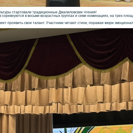
ультуры стартовали традиционные Джалиловские чтения!
 соревнуются в восьми возрастных группах и семи номинациях, на трех площ
яет проявить свои талант. Участники читают стихи, поражая жюри эмоциона