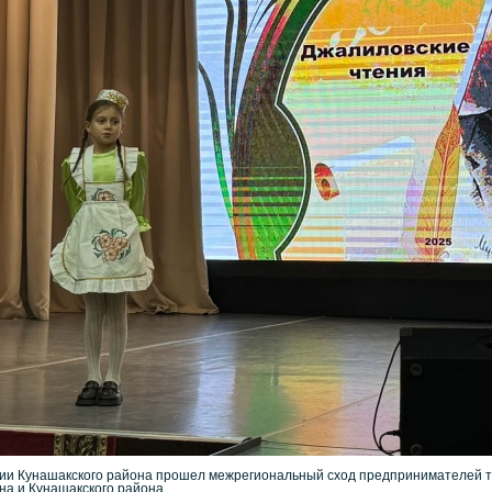
ории Кунашакского района прошел межрегиональный сход предпринимателей 
на и Кунашакского района.