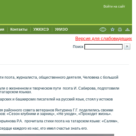
Войти на сайт
ия
Контакты
УЖКХСЭ
УИИЗО
Версия для слабовидящих
Поиск
и поэта, журналиста, общественного деятеля, Человека с большой
зали о жизненном и творческом пути поэта И. Сабирова, подготовили
 татарском языках.
арских и башкирских писателей на русский язык, стоял у истоков
я районного совета ветеранов Янтурина Г.Г. поделились своими
ов: «Сезон клубники и зарниц», «Не уходи», «Проходит жизнь».
ьянова Р.А. прочитала стихи поэта на татарском языке: «Салям»,
ердце каждого из нас, кто имел счастье знать его.