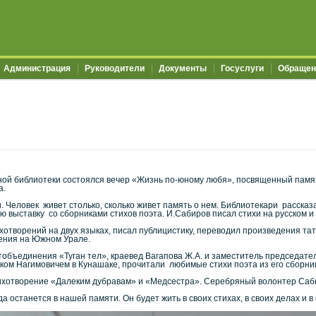
Администрация
Руководители
Документы
Госуслуги
Обращен
ной библиотеки состоялся вечер «Жизнь по-юному любя», посвященный памят
а.
ми. Человек живет столько, сколько живет память о нем. Библиотекари расска
 выставку со сборниками стихов поэта. И.Сабиров писал стихи на русском и
ихотворений на двух языках, писал публицистику, переводил произведения тат
ения на Южном Урале.
объединения «Туган тел», краевед Вагапова Ж.А. и заместитель председател
ом Нагимовичем в Кунашаке, прочитали любимые стихи поэта из его сборник
тихотворение «Далеким дубравам» и «Медсестра». Серебряный волонтер Сабир
 останется в нашей памяти. Он будет жить в своих стихах, в своих делах и в с