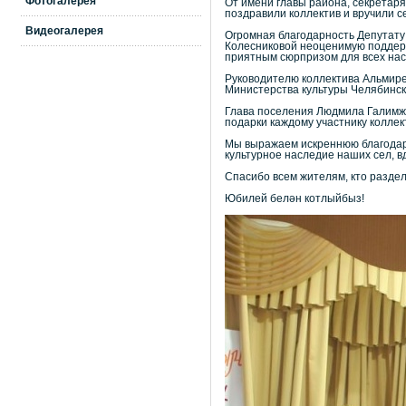
Фотогалерея
От имени главы района, секретар
поздравили коллектив и вручили с
Видеогалерея
Огромная благодарность Депутату
Колесниковой неоценимую поддержк
приятным сюрпризом для всех нас.
Руководителю коллектива Альмире
Министерства культуры Челябинск
Глава поселения Людмила Галимжа
подарки каждому участнику коллек
Мы выражаем искреннюю благодарн
культурное наследие наших сел, в
Спасибо всем жителям, кто раздел
Юбилей белән котлыйбыз!