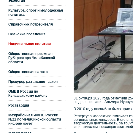
Экология
Культура, спорт и молодежная
политика
Справочник потребителя
Сельские поселения
Национальная политика
Общественная приемная
Губернатора Челябинской
области
Общественная палата
Прокурор разъясняет закон
ОМВД России по
Кунашакскому району
31 октября 2025 года отметили 25
со дня основания Альмира Нуррул
Росгвардия
В 2010 году ансамблю было присво
Межрайонная ИФНС России
Репертуар коллектива включает ка
№22 по Челябинской области
региональных конкурсов. В его ряд
творческую деятельность, за то, 
информирует
и фестивалям, восхищая зрителей