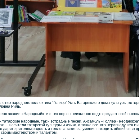
-летие народного коллектива “Голлэр” Усть-Багарякского дома культуры, кот
ловна Риль.
ено звание «Народный», и с тех пор он неизменно подтверждает свой высоки
к татарские народные, так и эстрадные песни. Ансамбль «Голлер» неоднокр
ах — носители татарской культуры и языка, а также все, кто неравнодушен к 
что дарит зрителям радость и тепло, а также за умение находить общий язык
 своим мастерством и талантом.