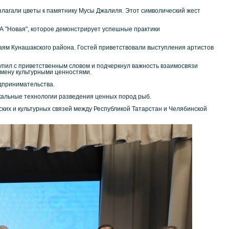
возлагали цветы к памятнику Мусы Джалиля. Этот символический жест
 "Новая", которое демонстрирует успешные практики
аям Кунашакского района. Гостей приветствовали выступления артистов
упил с приветственным словом и подчеркнул важность взаимосвязи
бмену культурными ценностями.
дпринимательства.
альные технологии разведения ценных пород рыб.
ких и культурных связей между Республикой Татарстан и Челябинской