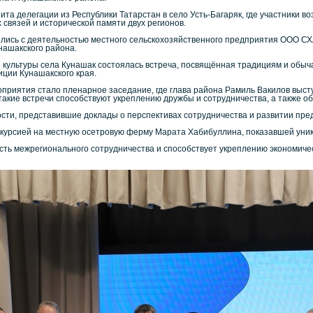
ита делегации из Республики Татарстан в село Усть-Багаряк, где участники 
 связей и исторической памяти двух регионов.
ись с деятельностью местного сельскохозяйственного предприятия ООО СХА
нашакского района.
е культуры села Кунашак состоялась встреча, посвящённая традициям и обыч
ции Кунашакского края.
приятия стало пленарное заседание, где глава района Рамиль Вакилов выст
такие встречи способствуют укреплению дружбы и сотрудничества, а также о
сти, представившие доклады о перспективах сотрудничества и развитии пре
курсией на местную осетровую ферму Марата Хабибуллина, показавшей уник
ть межрегионального сотрудничества и способствует укреплению экономичес