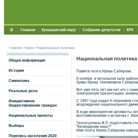
Главная
Кунашакский округ
Собрание депутатов
КРК
Главная
/
Район
/
Национальная политика
Национальная политика
Общая информация
История
Памяти поэта Ирека Сабирова
8 ноября в читальном зале район
Символика
буквы Ирека Нагимовича Сабиров
Вот уже пять лет как нет его с на
Реальные дела
электронную презентацию, книжную
С 1997 года издал 9 сборников ст
Инициативное
возрождения национального движ
бюджетирование граждан
В ходе мероприятия активисты лит
Национальные проекты
воспоминаниями о встречах с Ирек
Гиззатуллина Ф.Л. подготовила с
Выборы
"Кичерденме икан?"
Имя поэта Ирека Сабирова навсегда
Перепись населения 2020