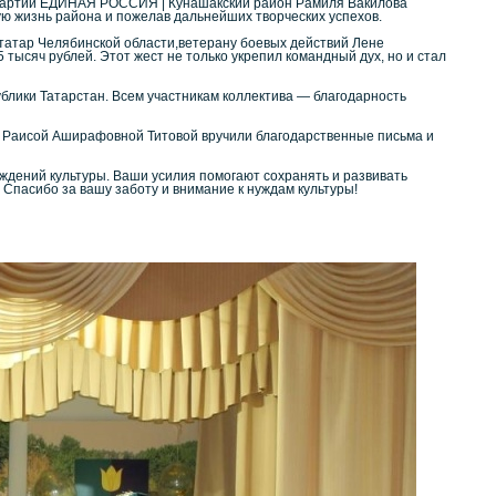
я Партии ЕДИНАЯ РОССИЯ | Кунашакский район Рамиля Вакилова
ую жизнь района и пожелав дальнейших творческих успехов.
татар Челябинской области,ветерану боевых действий Лене
тысяч рублей. Этот жест не только укрепил командный дух, но и стал
блики Татарстан. Всем участникам коллектива — благодарность
» Раисой Аширафовной Титовой вручили благодарственные письма и
дений культуры. Ваши усилия помогают сохранять и развивать
 Спасибо за вашу заботу и внимание к нуждам культуры!