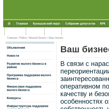
Главная
Кунашакский округ
Собрание депутатов
КРК
Обращения
Контакты
УЖКХСЭ
УИИЗО
Главная
/
Район
/
Малый бизнес
/
Ваш бизнес
Ваш бизне
Объявления
Новости
В связи с нара
Развитие малого бизнеса в
районе
переориентации
Программа поддержки малого
заинтересованн
бизнеса
оперативном по
Финансовая поддержка
малого бизнеса
качеству и безо
Конкурсы
особенностях о
Инфраструктура поддержки