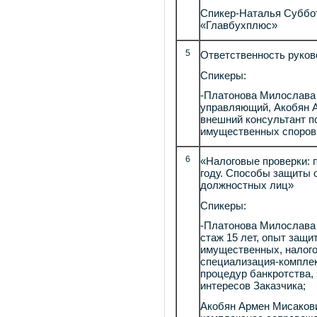
Спикер-Наталья Суббо
«Главбухплюс»
5
Ответственность руков
Спикеры:
-Платонова Милослава
управляющий, Акобян А
внешний консультант п
имущественных споров
6
«Налоговые проверки: 
году. Способы защиты о
должностных лиц»
Спикеры:
-Платонова Милослава
стаж 15 лет, опыт защи
имущественных, налого
специализация-компле
процедур банкротства,
интересов Заказчика;
Акобян Армен Мисаков