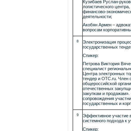
Кузибаев Руслан-руков
логистического центра,
финансово-экономическ
деятельности;
Акобян Армен – адвокат
вопросам корпоративны
8
Электронизация процес
государственных тенде
Спикер:
Петрова Виктория Вяч
специалист региональн
Центра электронных то
тендер и ОТС.ru. Член
общероссийской органи
отечественных закупщи
закупкам и продажам».
сопровождения участни
государственных и кор
9
Эффективное участие в
системного подхода к 
Спикер: