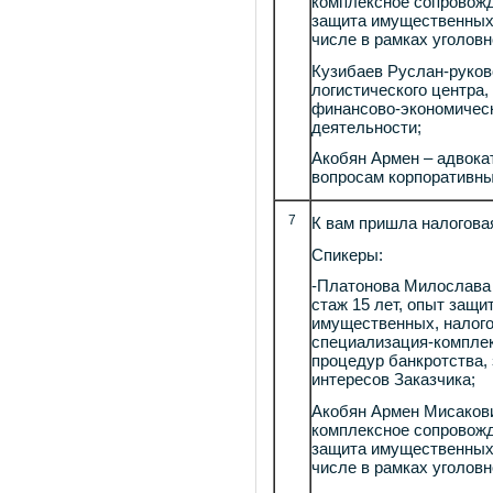
комплексное сопровожд
защита имущественных 
числе в рамках уголовн
Кузибаев Руслан-руков
логистического центра,
финансово-экономическ
деятельности;
Акобян Армен – адвокат
вопросам корпоративны
7
К вам пришла налоговая
Спикеры:
-Платонова Милослава
стаж 15 лет, опыт защи
имущественных, налого
специализация-компле
процедур банкротства,
интересов Заказчика;
Акобян Армен Мисаков
комплексное сопровожд
защита имущественных 
числе в рамках уголовн