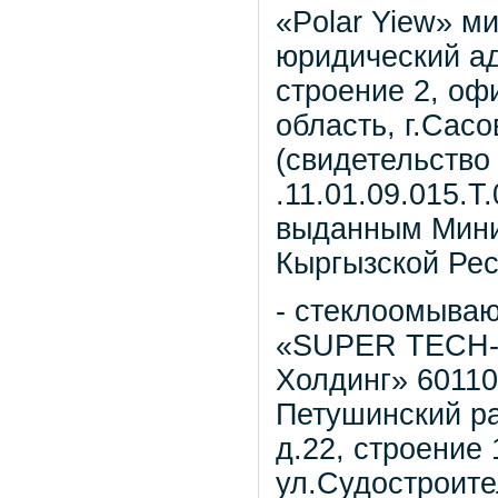
«Polar Yiew» м
юридический ад
строение 2, оф
область, г.Сасо
(свидетельство
.11.01.09.015.Т.
выданным Мини
Кыргызской Рес
- стеклоомыва
«SUPER TECH-3
Холдинг» 60110
Петушинский ра
д.22, строение 
ул.Судостроител