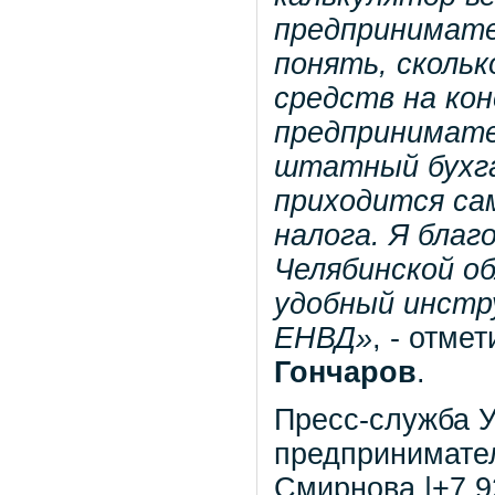
предпринимате
понять, скольк
средств на кон
предпринимате
штатный бухг
приходится са
налога. Я благ
Челябинской о
удобный инстр
ЕНВД
»
, - отме
Гончаров
.
Пресс-служба У
предпринимател
Смирнова |+7 92