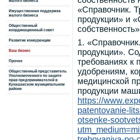
собственность 
малого бизнеса
«Справочник. Т
Имущественная поддержка
малого бизнеса
продукции» и «
Общественный
собственность»
координационный совет
1. «Справочник
Развитие конкуренции
продукции». С
Ваш бизнес
требованиях к 
Прочее
удобрениям, ко
Общественный представитель
Уполномоченного по защите
медицинской п
прав предпринимателей в
Кунашакском муниципальном
продукции маши
районе
https://www.expo
patentovanie-lit
otsenke-sootvets
utm_medium=min
trebovaniya-po-