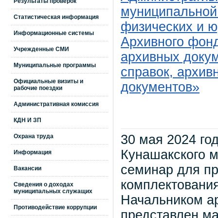
Результаты проверок
муниципальной
Статистическая информация
физических и ю
Информационные системы
Архивного фонд
Учрежденные СМИ
архивных докум
Муниципальные программы
справок, архив
Официальные визиты и
документов»
рабочие поездки
Административная комиссия
КДН И ЗП
30 мая 2024 го
Охрана труда
Кунашакского 
Информация
семинар для пр
Вакансии
комплектования
Сведения о доходах
муниципальных служащих
Начальником ар
Противодействие коррупции
представлен ма