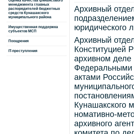
Оценка качества финансового
менеджмента главных
Архивный отдел
распорядителей бюджетных
средств Кунашакского
подразделением
муниципального района
юридического л
Имущественная поддержка
субъектов МСП
Архивный отдел
Поощрения
Конституцией 
IT-преступления
архивном деле 
Федеральными 
актами Российс
муниципального
постановления
Кунашакского м
номативно-мет
архивного аген
комитета по де