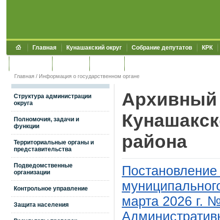
Главная
Кунашакский округ
Собрание депутатов
КРК
Обращения
Контакты
УЖКХСЭ
УИИЗО
Главная
/
Информация о государственном органе
Архивный 
Структура администрации
округа
Кунашакск
Полномочия, задачи и
функции
района
Территориальные органы и
представительства
Подведомственные
Постановление
организации
муниципального
Контрольное управление
марта 2026 г. 
Защита населения
Административ