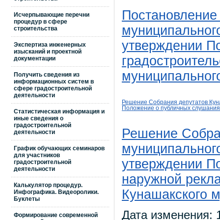
Постановление
Исчерпывающие перечни
процедур в сфере
муниципального
строительства
утверждении По
Экспертиза инженерных
изысканий и проектной
градостроитель
документации
муниципальног
Получить сведения из
информационных систем в
сфере градостроительной
деятельности
Решение Собрания депутатов Куна
Положение о публичных слушания
Статистическая информация и
иные сведения о
градостроительной
Решение Собра
деятельности
муниципального
График обучающих семинаров
для участников
утверждении П
градостроительной
деятельности
наружной рекл
Калькулятор процедур.
Кунашакского м
Инфографика. Видеоролики.
Буклеты
Дата изменения: 1
Формирование современной