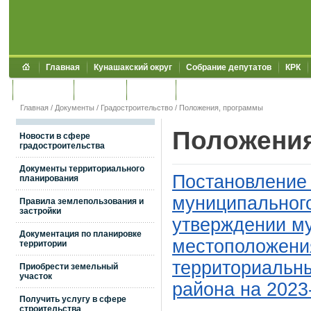
Главная
Кунашакский округ
Собрание депутатов
КРК
Обращения
Контакты
УЖКХСЭ
УИИЗО
Главная
/
Документы
/
Градостроительство
/
Положения, программы
Положения
Новости в сфере
градостроительства
Документы территориального
Постановление
планирования
муниципального
Правила землепользования и
застройки
утверждении м
Документация по планировке
местоположения
территории
территориальны
Приобрести земельный
участок
района на 2023
Получить услугу в сфере
строительства