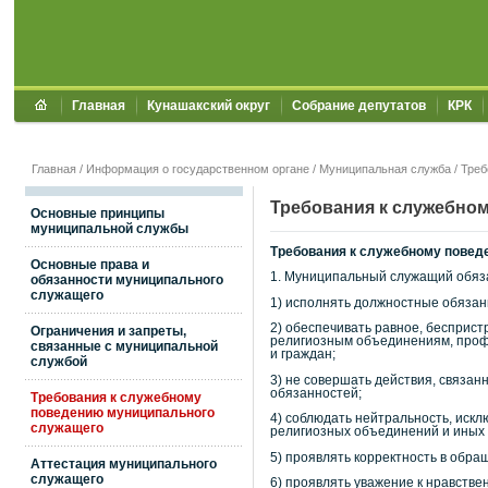
Главная
Кунашакский округ
Собрание депутатов
КРК
Главная
/
Информация о государственном органе
/
Муниципальная служба
/
Треб
Требования к служебно
Основные принципы
муниципальной службы
Требования к служебному поведе
Основные права и
1. Муниципальный служащий обяз
обязанности муниципального
служащего
1) исполнять должностные обязан
2) обеспечивать равное, бесприс
Ограничения и запреты,
религиозным объединениям, профе
связанные с муниципальной
и граждан;
службой
3) не совершать действия, связа
обязанностей;
Требования к служебному
поведению муниципального
4) соблюдать нейтральность, иск
служащего
религиозных объединений и иных 
5) проявлять корректность в обра
Аттестация муниципального
служащего
6) проявлять уважение к нравств