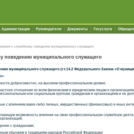
Администрация
Руководители
Документы
Госуслуги
Обращен
ования к служебному поведению муниципального служащего
му поведению муниципального служащего
нию муниципального служащего (ст.14.2 Федерального Закона «О муници
ан:
ности добросовестно, на высоком профессиональном уровне;
трастное отношение ко всем физическим и юридическим лицам и организация
ссиональным или социальным группам, гражданам и организациям и не допус
нные с влиянием каких-либо личных, имущественных (финансовых) и иных и
лючающую возможность влияния на свою профессиональную служебную деятел
организаций;
щении с гражданами;
енным обычаям и традициям народов Российской Федерации;