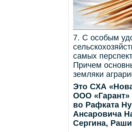
7. С особым уд
сельскохозяйст
самых перспек
Причем основн
земляки аграри
Это СХА «Нов
ООО «Гарант» 
во Рафката Н
Ансаровича Н
Сергина, Раши