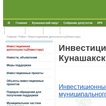
Главная
Кунашакский округ
Собрание депутатов
КРК
Обращения
Контакты
УЖКХСЭ
УИИЗО
Главная
/
Район
/
Инвестиционная деятельность(Инвестору)
Инвестици
Инвестиционная
деятельность(Инвестору)
Кунашакск
Новости, объявления
Меры поддержки
Инвестиционные проекты
Объекты инвестиционных
проектов
Инвестиционны
Порядок обращения для
муниципального
получения поддержки
Муниципальное частное