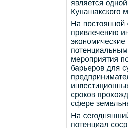
является одной
Кунашакского м
На постоянной 
привлечению ин
экономические 
потенциальным
мероприятия п
барьеров для с
предпринимател
инвестиционных
сроков прохож
сфере земельны
На сегодняшни
потенциал соср