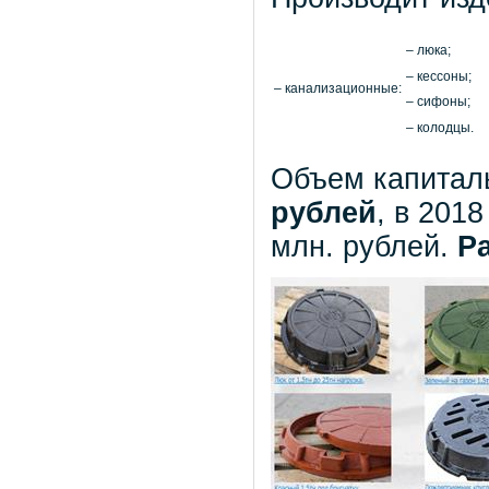
– люка;
– кессоны;
– канализационные:
– сифоны;
– колодцы.
Объем капитал
рублей
, в 201
млн. рублей.
Р