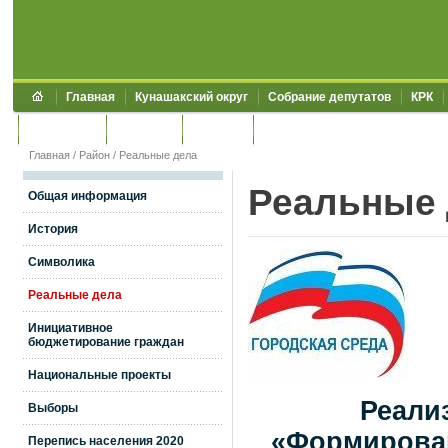
Главная
Кунашакский округ
Собрание депутатов
КРК
Обращения
Контакты
УЖКХСЭ
УИИЗО
Главная
/
Район
/
Реальные дела
Реальные 
Общая информация
История
Символика
Реальные дела
Инициативное
бюджетирование граждан
Национальные проекты
Реали
Выборы
«Формирова
Перепись населения 2020