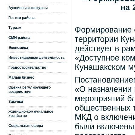
на 
Аукционы и конкурсы
Гостям района
Формирование 
Туризм
территории Кун
СМИ района
действует в р
Экономика
«Доступное ком
Инвестиционная деятельность
Кунашакском м
Градостроительство
Малый бизнес
Постановлением
«О назначении 
Оценка регулирующего
воздействия
мероприятий бл
Закупки
общественных 
Жилищно-коммунальное
МКД о включени
хозяйство
были включены
Социальная сфера