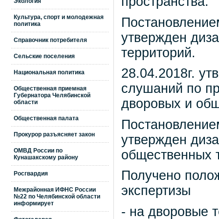
пространства.
Экология
Культура, спорт и молодежная
Постановлением
политика
утвержден диза
Справочник потребителя
территорий.
Сельские поселения
28.04.2018г. у
Национальная политика
слушаний по пр
Общественная приемная
Губернатора Челябинской
дворовых и общ
области
Общественная палата
Постановлением
Прокурор разъясняет закон
утвержден диза
ОМВД России по
общественных 
Кунашакскому району
Получено поло
Росгвардия
экспертизы
Межрайонная ИФНС России
№22 по Челябинской области
информирует
- на дворовые т