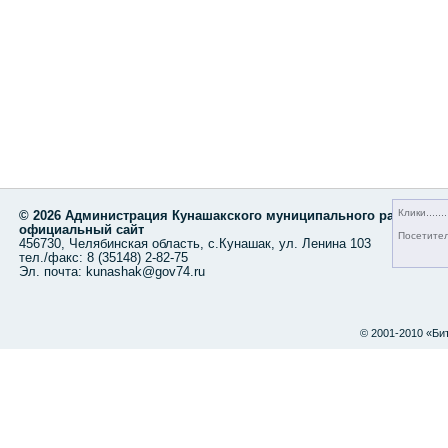
Клики
© 2026 Администрация Кунашакского муниципального района,
официальный сайт
Посетите
456730, Челябинская область, с.Кунашак, ул. Ленина 103
тел./факс: 8 (35148) 2-82-75
Эл. почта: kunashak@gov74.ru
© 2001-2010 «Би