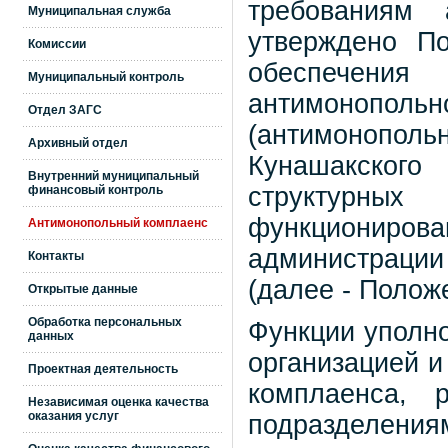
требованиям а
Муниципальная служба
утверждено По
Комиссии
обеспечени
Муниципальный контроль
антимоноп
Отдел ЗАГС
(антимонопол
Архивный отдел
Кунашакского
Внутренний муниципальный
структурных 
финансовый контроль
функциониров
Антимонопольный комплаенс
администрации
Контакты
(далее - Полож
Открытые данные
Обработка персональных
Функции уполно
данных
организацией 
Проектная деятельность
комплаенса, 
Независимая оценка качества
оказания услуг
подразделениям