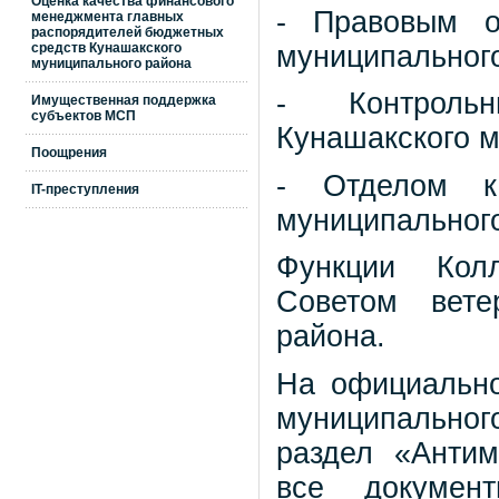
Оценка качества финансового
- Правовым о
менеджмента главных
распорядителей бюджетных
муниципального
средств Кунашакского
муниципального района
- Контрольн
Имущественная поддержка
субъектов МСП
Кунашакского м
Поощрения
- Отделом ка
IT-преступления
муниципального
Функции Колл
Советом вете
района.
На официально
муниципальн
раздел «Анти
все документ