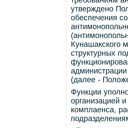
требованиям ан
утверждено Пол
обеспечения со
антимонопольно
(антимонополь
Кунашакского м
структурных по
функционирова
администрации
(далее - Полож
Функции уполно
организацией 
комплаенса, р
подразделения