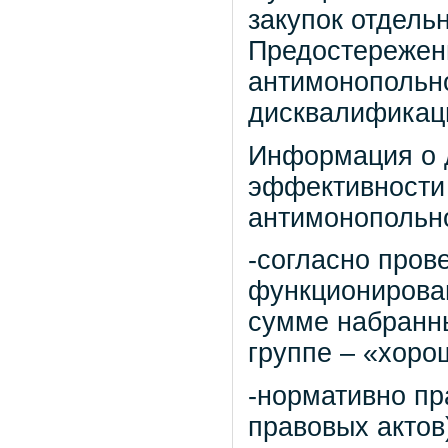
закупок отдель
Предостережен
антимонопольно
дисквалификаци
Информация о 
эффективности
антимонопольно
-согласно пров
функционирова
сумме набранны
группе – «хоро
-нормативно пр
правовых актов