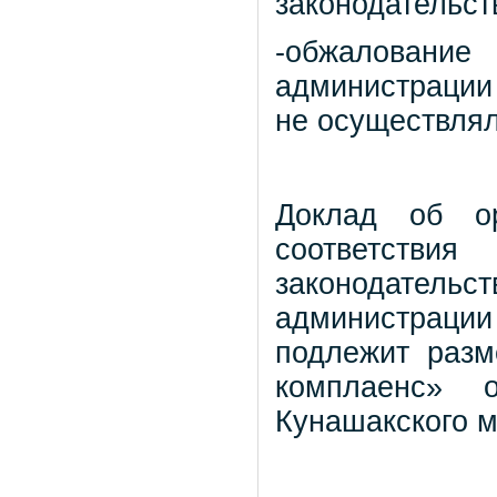
законодательств
-обжалован
администрации
не осуществлял
Доклад об ор
соответстви
законодатель
администрации
подлежит раз
комплаенс» о
Кунашакского м