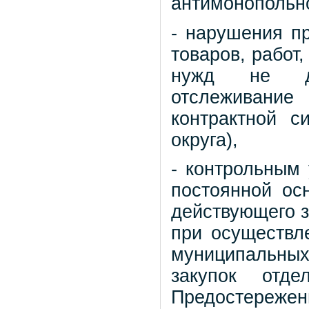
антимонопольно
- нарушения пр
товаров, работ
нужд не доп
отслеживани
контрактной с
округа),
- контрольным
постоянной ос
действующего з
при осуществле
муниципальны
закупок отд
Предостережен