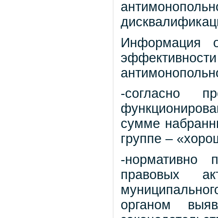
антимонополь
дисквалификаци
Информация о
эффективно
антимонопольно
-согласно п
функционирова
сумме набранны
группе – «хоро
-нормативно 
правовых ак
муниципальног
органом выяв