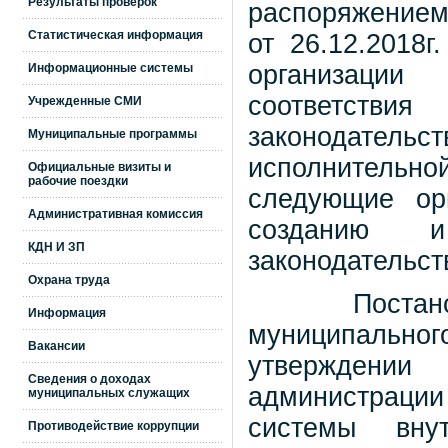
Результаты проверок
распоряжением
Статистическая информация
от 26.12.2018
организации 
Информационные системы
соответстви
Учрежденные СМИ
законодате
Муниципальные программы
исполнительной
Официальные визиты и
рабочие поездки
следующие ор
Административная комиссия
созданию и 
КДН И ЗП
законодательст
Охрана труда
Постановлен
Информация
муниципальног
Вакансии
утверждени
Сведения о доходах
администрации
муниципальных служащих
системы внут
Противодействие коррупции