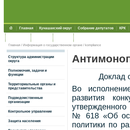
Главная
Кунашакский округ
Собрание депутатов
КРК
Обращения
Контакты
УЖКХСЭ
УИИЗО
Главная
/
Информация о государственном органе
/
kompliance
Антимоно
Структура администрации
округа
Полномочия, задачи и
Доклад 
функции
Территориальные органы и
Во исполнени
представительства
развития кон
Подведомственные
организации
утвержденного 
Контрольное управление
№ 618 «Об осн
Защита населения
политики по ра