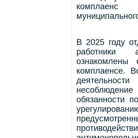
комплаенс 
муниципального
В 2025 году о
работники а
ознакомлены 
комплаенсе. В
деятельнос
несоблюден
обязанности п
урегулиро
предусмотр
противоде
антимонопольно