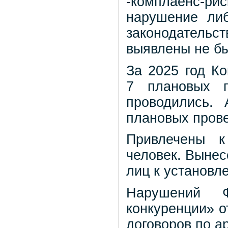
-комплаенс-ри
нарушение ли
законодательс
выявлены не б
За 2025 год К
7 плановых п
проводились.
плановых прове
Привлечены к
человек. Вынес
лиц к установл
Нарушений Ф
конкуренции» о
договоров по а