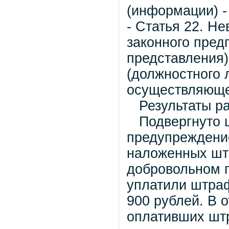
(информации) -
- Статья 22. Н
законного пред
представления)
(должностного 
осуществляющег
Результаты ра
Подвергнуто ш
предупреждени
наложенных штр
добровольном п
уплатили штра
900 рублей. В 
оплативших шт