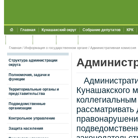
Главная
Кунашакский округ
Собрание депутатов
КРК
Обращения
Контакты
УЖКХСЭ
УИИЗО
Главная
/
Информация о государственном органе
/
Административная комиссия
Администр
Структура администрации
округа
Полномочия, задачи и
Административ
функции
Кунашакского м
Территориальные органы и
представительства
коллегиальным
Подведомственные
рассматривать 
организации
правонарушения
Контрольное управление
подведомствен
Защита населения