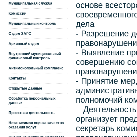
основе всестор
Муниципальная служба
своевременного
Комиссии
дела
Муниципальный контроль
- Разрешение д
Отдел ЗАГС
правонарушения
Архивный отдел
- Выявление пр
Внутренний муниципальный
финансовый контроль
совершению со
Антимонопольный комплаенс
правонарушени
Контакты
- Принятие мер
административ
Открытые данные
полномочий ко
Обработка персональных
данных
Деятельность 
Проектная деятельность
организует пре
Независимая оценка качества
секретарь коми
оказания услуг