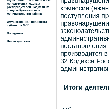
правонарушени
Оценка качества финансового
менеджмента главных
комиссии (ежен
распорядителей бюджетных
средств Кунашакского
муниципального района
поступления пр
правонарушения
Имущественная поддержка
субъектов МСП
законодательст
Поощрения
административ
IT-преступления
постановления
производится в
32 Кодекса Рос
административ
Итоги деятел