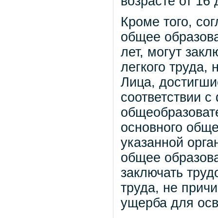
возрасте от 16 д
Кроме того, со
общее образова
лет, могут зак
легкого труда,
Лица, достигши
соответствии 
общеобразоват
основного обще
указанной орга
общее образова
заключать труд
труда, не прич
ущерба для ос