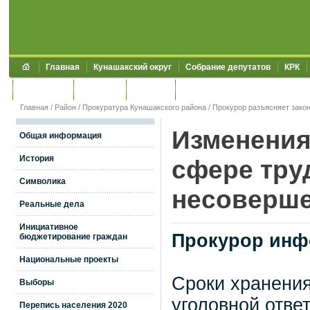
Главная
Кунашакский округ
Собрание депутатов
КРК
Обращения
Контакты
УЖКХСЭ
УИИЗО
Главная
/
Район
/
Прокуратура Кунашакского района
/
Прокурор разъясняет зако
Изменения
Общая информация
История
сфере тру
Символика
несоверш
Реальные дела
Инициативное
Прокурор инф
бюджетирование граждан
Национальные проекты
Сроки хранени
Выборы
уголовной отве
Перепись населения 2020