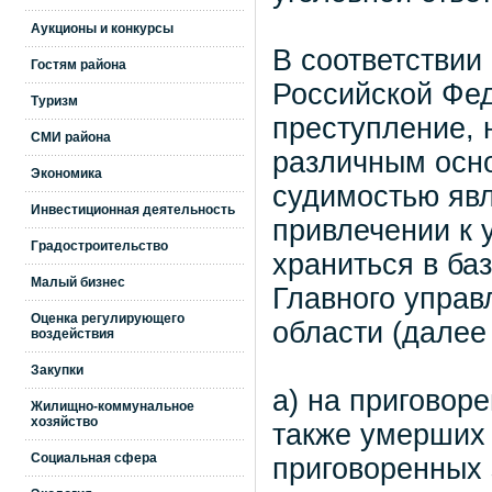
Аукционы и конкурсы
В соответствии
Гостям района
Российской Фе
Туризм
преступление, 
СМИ района
различным осно
Экономика
судимостью явл
Инвестиционная деятельность
привлечении к 
Градостроительство
храниться в ба
Малый бизнес
Главного управ
Оценка регулирующего
области (далее
воздействия
Закупки
а) на приговор
Жилищно-коммунальное
хозяйство
также умерших 
Социальная сфера
приговоренных 