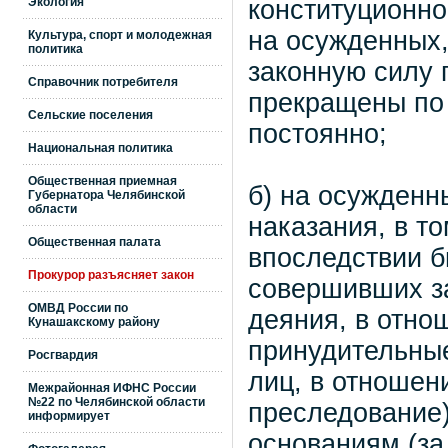
Экология
конституционно
на осужденных,
Культура, спорт и молодежная
политика
законную силу 
Справочник потребителя
прекращены по
Сельские поселения
постоянно;
Национальная политика
Общественная приемная
б) на осужденн
Губернатора Челябинской
области
наказания, в т
Общественная палата
впоследствии б
Прокурор разъясняет закон
совершивших з
ОМВД России по
деяния, в отно
Кунашакскому району
принудительные
Росгвардия
лиц, в отношен
Межрайонная ИФНС России
№22 по Челябинской области
преследование
информирует
основаниям (за