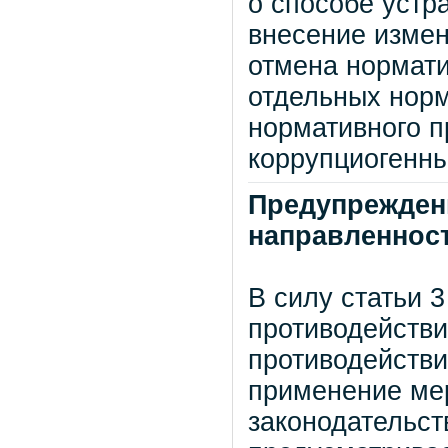
о способе устр
внесение измен
отмена нормати
отдельных норм
нормативного п
коррупциогенн
Предупрежден
направленнос
В силу статьи 
противодействи
противодействи
применение ме
законодательст