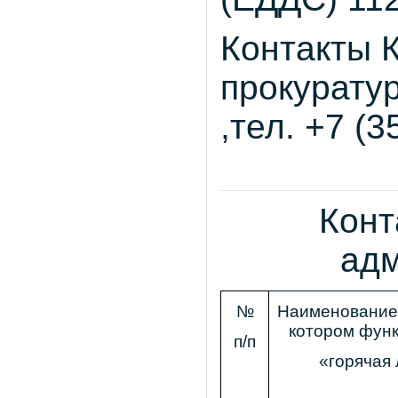
Контакты 
прокурату
,тел. +7 (3
Конт
адм
№
Наименование 
котором фун
п/п
«горячая