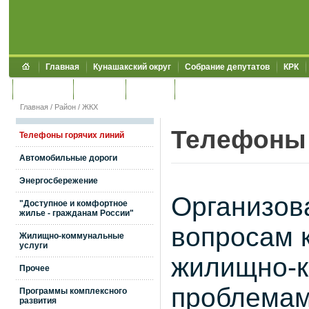
Главная
Кунашакский округ
Собрание депутатов
КРК
Обращения
Контакты
УЖКХСЭ
УИИЗО
Главная
/
Район
/
ЖКХ
Телефоны 
Телефоны горячих линий
Автомобильные дороги
Энергосбережение
Организов
"Доступное и комфортное
жилье - гражданам России"
вопросам 
Жилищно-коммунальные
услуги
жилищно-к
Прочее
проблемам
Программы комплексного
развития