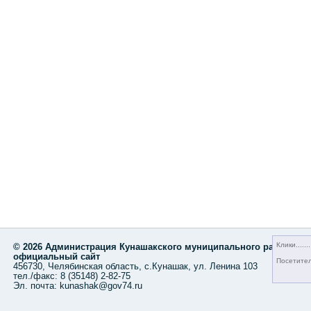
Клики
© 2026 Администрация Кунашакского муниципального района,
официальный сайт
Посетите
456730, Челябинская область, с.Кунашак, ул. Ленина 103
тел./факс: 8 (35148) 2-82-75
Эл. почта: kunashak@gov74.ru