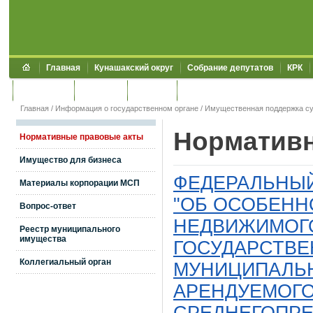
Главная
Кунашакский округ
Собрание депутатов
КРК
Обращения
Контакты
УЖКХСЭ
УИИЗО
Главная
/
Информация о государственном органе
/
Имущественная поддержка с
Норматив
Нормативные правовые акты
Имущество для бизнеса
ФЕДЕРАЛЬНЫЙ 
Материалы корпорации МСП
"ОБ ОСОБЕНН
Вопрос-ответ
НЕДВИЖИМОГ
Реестр муниципального
имущества
ГОСУДАРСТВЕ
Коллегиальный орган
МУНИЦИПАЛЬ
АРЕНДУЕМОГО