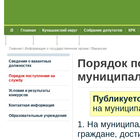
Главная
Кунашакский округ
Собрание депутатов
КРК
Обращения
Контакты
УЖКХСЭ
УИИЗО
Главная
/
Информация о государственном органе
/
Вакансии
Порядок п
Сведения о вакантных
должностях
муниципа
Порядок поступления на
службу
Условия и результаты
конкурсов
Публикует
Контактная информация
на муницип
Образовательные учреждения
1. На муниципа
граждане, дост