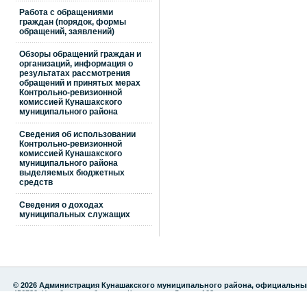
Работа с обращениями
граждан (порядок, формы
обращений, заявлений)
Обзоры обращений граждан и
организаций, информация о
результатах рассмотрения
обращений и принятых мерах
Контрольно-ревизионной
комиссией Кунашакского
муниципального района
Сведения об использовании
Контрольно-ревизионной
комиссией Кунашакского
муниципального района
выделяемых бюджетных
средств
Сведения о доходах
муниципальных служащих
© 2026 Администрация Кунашакского муниципального района, официальны
456730, Челябинская область, с.Кунашак, ул. Ленина 103
тел./факс: 8 (35148) 2-82-75