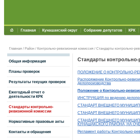
Главная
Кунашакский округ
Собрание депутатов
КРК
Главная
/
Район
/
Контрольно-ревизионная комиссия
/
Стандарты контрольно-рев
Стандарты контрольно-
Общая информация
Планы проверок
ПОЛОЖЕНИЕ О КОНТРОЛЬНО-РЕ
Распоряжение Контрольно-ревизио
Результаты текущих проверок
делопроизводства
Положение
о Контрольно-ревизи
Ежегодный отчет о
деятельности КРК
ИНСТРУКЦИЯ
по ведению делопр
СТАНДАРТ ВНЕШНЕГО МУНИЦИП
Стандарты контрольно-
ревизионной комиссии
СТАНДАРТ ВНЕШНЕГО МУНИЦИП
СТАНДАРТ ВНЕШНЕГО МУНИЦИП
Нормативные правовые акты
КУНАШАКСКОГО РАЙОНА, НА О
Контакты и обращения
Регламент работы Контрольно-рев