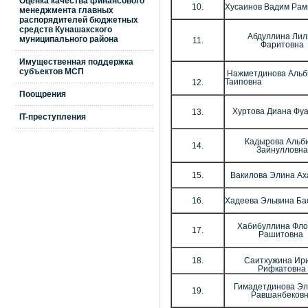
Оценка качества финансового
10.
Хусаинов Вадим Рам
менеджмента главных
распорядителей бюджетных
средств Кунашакского
Абдуллина Лил
муниципального района
11.
Фаритовна
Имущественная поддержка
субъектов МСП
Нажметдинова Альб
Таиповна
12.
Поощрения
Хуртова Диана Фу
13.
IT-преступления
Кадырова Альб
14.
Зайнулловна
15.
Вакилова Элина Ах
16.
Хадеева Эльвина Ба
Хабибуллина Фло
17.
Рашитовна
18.
Саитхужина Ир
Рифкатовна
Гимадетдинова Эл
19.
Равшанбеков