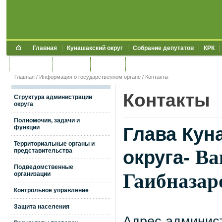
Главная
Кунашакский округ
Собрание депутатов
КРК
Обращения
Контакты
УЖКХСЭ
УИИЗО
Главная
/
Информация о государственном органе
/
Контакты
Контакты
Структура администрации
округа
Полномочия, задачи и
Глава Кун
функции
Территориальные органы и
Ва
округа-
представительства
Подведомственные
Гаибназар
организации
Контрольное управление
Защита населения
Адрес админис