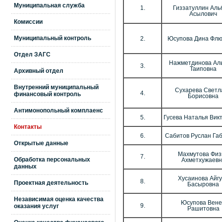
Муниципальная служба
1.
Гиззатуллин Аль
Асылович
Комиссии
Муниципальный контроль
2.
Юсупова Дина Флю
Отдел ЗАГС
Нажметдинова Ал
3.
Таиповна
Архивный отдел
Внутренний муниципальный
Сухарева Светл
4.
финансовый контроль
Борисовна
Антимонопольный комплаенс
5.
Гусева Наталья Вик
Контакты
6.
Сабитов Руслан Га
Открытые данные
Махмутова Физ
7.
Обработка персональных
Ахметхужаевн
данных
Хусаинова Айг
8.
Проектная деятельность
Басыровна
Независимая оценка качества
Юсупова Вене
9.
оказания услуг
Рашитовна