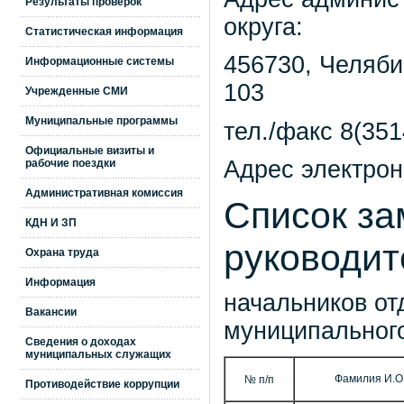
Результаты проверок
округа:
Статистическая информация
456730, Челяби
Информационные системы
103
Учрежденные СМИ
Муниципальные программы
тел./факс 8(351
Официальные визиты и
Адрес электрон
рабочие поездки
Административная комиссия
Список за
КДН И ЗП
руководит
Охрана труда
Информация
начальников от
Вакансии
муниципальног
Сведения о доходах
муниципальных служащих
Фамилия И.О
№ п/п
Противодействие коррупции