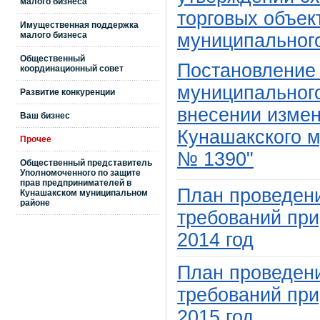
малого бизнеса
торговых объек
Имущественная поддержка
муниципальног
малого бизнеса
Общественный
Постановление
координационный совет
муниципального
Развитие конкуренции
внесении изме
Ваш бизнес
Кунашакского м
Прочее
№ 1390"
Общественный представитель
Уполномоченного по защите
прав предпринимателей в
План проведен
Кунашакском муниципальном
районе
требований при
2014 год
План проведен
требований при
2015 год