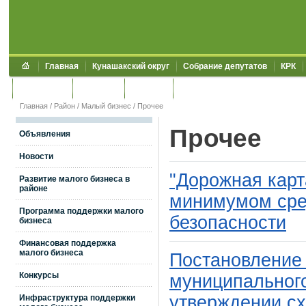
Главная
Кунашакский округ
Собрание депутатов
КРК
Обращения
Контакты
УЖКХСЭ
УИИЗО
Главная
/
Район
/
Малый бизнес
/
Прочее
Прочее
Объявления
Новости
"Дорожная карт
Развитие малого бизнеса в
районе
минимумом сре
Программа поддержки малого
безопасности
бизнеса
Финансовая поддержка
малого бизнеса
Постановление
Конкурсы
муниципального
утверждении с
Инфраструктура поддержки