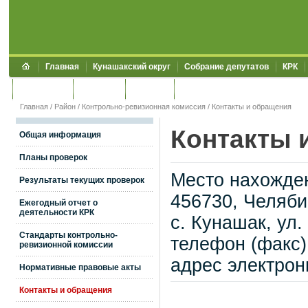
Главная
Кунашакский округ
Собрание депутатов
КРК
Обращения
Контакты
УЖКХСЭ
УИИЗО
Главная
/
Район
/
Контрольно-ревизионная комиссия
/
Контакты и обращения
Контакты 
Общая информация
Планы проверок
Место нахожден
Результаты текущих проверок
456730, Челяби
Ежегодный отчет о
деятельности КРК
с. Кунашак, ул.
Стандарты контрольно-
телефон (факс) 
ревизионной комиссии
адрес электронн
Нормативные правовые акты
Контакты и обращения