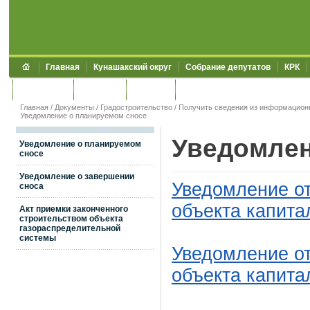
Главная
Кунашакский округ
Собрание депутатов
КРК
Обращения
Контакты
УЖКХСЭ
УИИЗО
Главная
/
Документы
/
Градостроительство
/
Получить сведения из информацион
Уведомление о планируемом сносе
Уведомлен
Уведомление о планируемом
сносе
Уведомление о завершении
Уведомление от
сноса
объекта капита
Акт приемки законченного
строительством объекта
газораспределительной
системы
Уведомление от
объекта капита