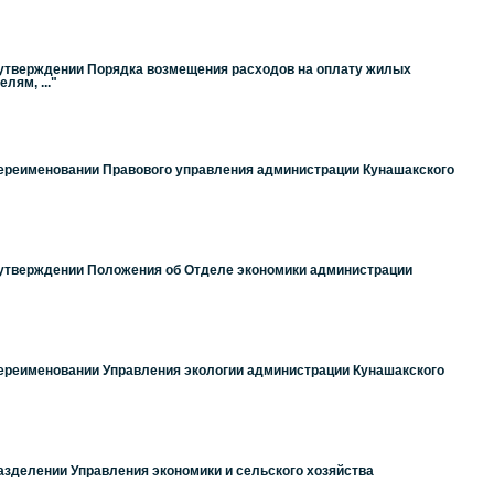
б утверждении Порядка возмещения расходов на оплату жилых
ям, ..."
 переименовании Правового управления администрации Кунашакского
б утверждении Положения об Отделе экономики администрации
переименовании Управления экологии администрации Кунашакского
азделении Управления экономики и сельского хозяйства