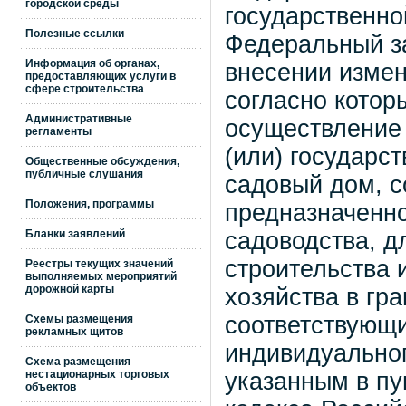
городской среды
государственно
Полезные ссылки
Федеральный за
Информация об органах,
внесении измен
предоставляющих услуги в
сфере строительства
согласно котор
Административные
осуществление 
регламенты
(или) государс
Общественные обсуждения,
публичные слушания
садовый дом, с
Положения, программы
предназначенн
садоводства, д
Бланки заявлений
строительства 
Реестры текущих значений
выполняемых мероприятий
дорожной карты
хозяйства в гра
соответствующ
Схемы размещения
рекламных щитов
индивидуальног
Схема размещения
указанным в пу
нестационарных торговых
объектов