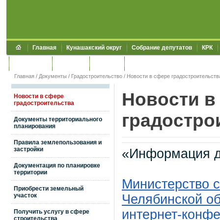
Главная
Кунашакский округ
Собрание депутатов
КРК
Обращения
Контакты
УЖКХСЭ
УИИЗО
Главная
/
Документы
/
Градостроительство
/
Новости в сфере градостроительств
Новости в
Новости в сфере
градостроительства
градостро
Документы территориального
планирования
Правила землепользования и
застройки
«Информация д
Документация по планировке
территории
Министерство с
Приобрести земельный
участок
Челябинской о
интернет-конфе
Получить услугу в сфере
строительства