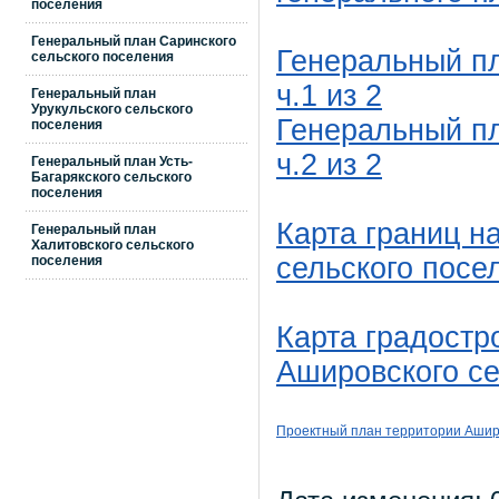
поселения
Генеральный план Саринского
Генеральный пл
сельского поселения
ч.1 из 2
Генеральный план
Урукульского сельского
Генеральный пл
поселения
ч.2 из 2
Генеральный план Усть-
Багарякского сельского
поселения
Карта границ н
Генеральный план
Халитовского сельского
сельского посе
поселения
Карта градостр
Ашировского се
Проектный план
территории
Ашир