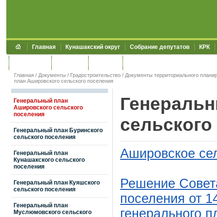
Главная
Кунашакский округ
Собрание депутатов
КРК
Обращения
Контакты
УЖКХСЭ
УИИЗО
Главная
/
Документы
/
Градостроительство
/
Документы территориального плани
план Ашировского сельского поселения
Генеральн
Генеральный план
Ашировского сельского
поселения
сельского
Генеральный план Буринского
сельского поселения
Ашировское сел
Генеральный план
Кунашакского сельского
поселения
Решение Совета
Генеральный план Куяшского
сельского поселения
поселения от 1
Генеральный план
генерального п
Муслюмовского сельского